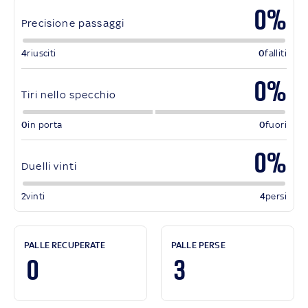
0%
Precisione passaggi
4
riusciti
0
falliti
0%
Tiri nello specchio
0
in porta
0
fuori
0%
Duelli vinti
2
vinti
4
persi
PALLE RECUPERATE
PALLE PERSE
0
3