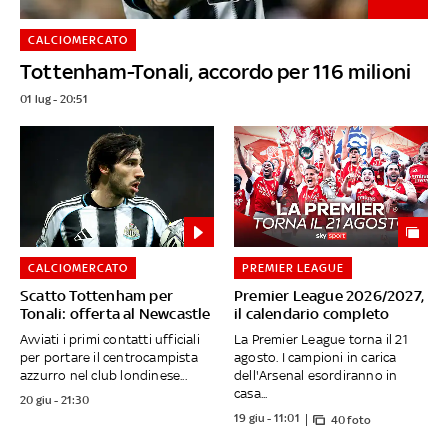
CALCIOMERCATO
Tottenham-Tonali, accordo per 116 milioni
01 lug - 20:51
CALCIOMERCATO
PREMIER LEAGUE
Scatto Tottenham per
Premier League 2026/2027,
Tonali: offerta al Newcastle
il calendario completo
Avviati i primi contatti ufficiali
La Premier League torna il 21
per portare il centrocampista
agosto. I campioni in carica
azzurro nel club londinese...
dell'Arsenal esordiranno in
casa...
20 giu - 21:30
19 giu - 11:01
40 foto