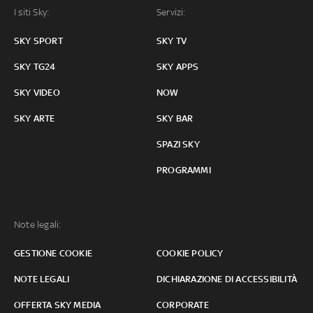
I siti Sky:
Servizi:
SKY SPORT
SKY TV
SKY TG24
SKY APPS
SKY VIDEO
NOW
SKY ARTE
SKY BAR
SPAZI SKY
PROGRAMMI
Note legali:
GESTIONE COOKIE
COOKIE POLICY
NOTE LEGALI
DICHIARAZIONE DI ACCESSIBILITÀ
OFFERTA SKY MEDIA
CORPORATE