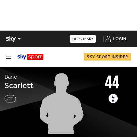
LOGIN
OFFERTE SKY
SKY SPORT INSIDER
44
Dane
Scarlett
ATT
Dane
Scarlett