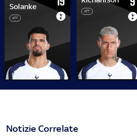
19
9
Solanke
ATT
ATT
Notizie Correlate