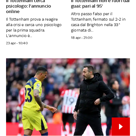
Il Tottenham cerca
Il Tottenham non è fuori dai
psicologo: l'annuncio
guai: pari al 95'
online
Altro passo falso per il
Il Tottenham prova a reagire
Tottenham, fermato sul 2-2 in
alla crisi e cerca uno psicologo
casa dal Brighton nella 33^
per la prima squadra.
giornata di...
L'annuncio è...
18 apr - 21:00
23 apr - 10:40