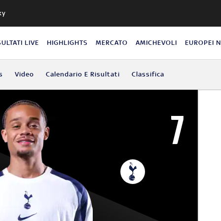
ky
SULTATI LIVE
HIGHLIGHTS
MERCATO
AMICHEVOLI
EUROPEI 
s
Video
Calendario E Risultati
Classifica
7