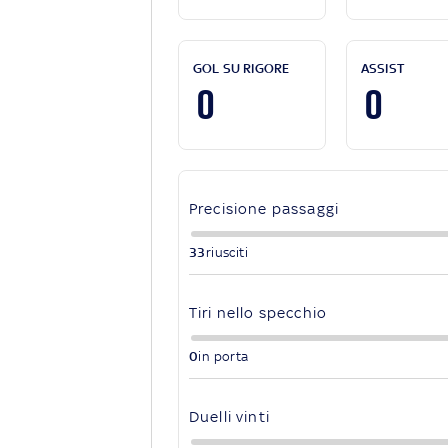
GOL SU RIGORE
ASSIST
0
0
Precisione passaggi
33
riusciti
Tiri nello specchio
0
in porta
Duelli vinti