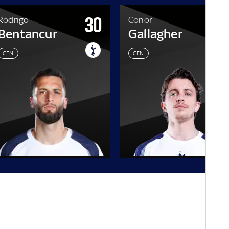
30
8
Rodrigo
Conor
Bentancur
Gallagher
CEN
CEN