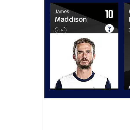
88
10
James
y
Maddison
CEN