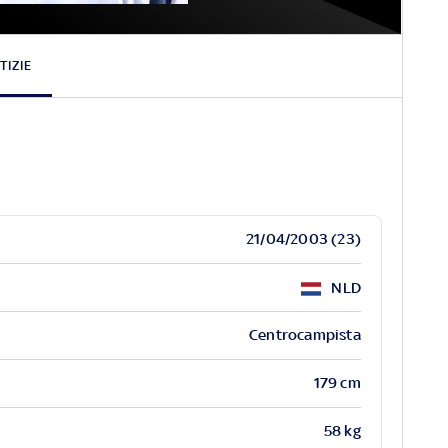
Xavi
Simons
TIZIE
21/04/2003 (23)
NLD
Centrocampista
179 cm
58 kg