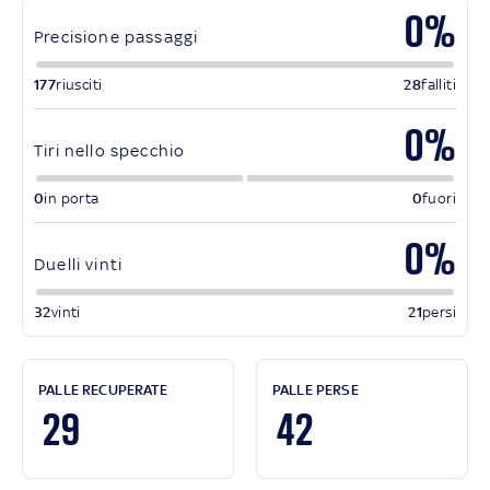
0%
Precisione passaggi
177
riusciti
28
falliti
0%
Tiri nello specchio
0
in porta
0
fuori
0%
Duelli vinti
32
vinti
21
persi
PALLE RECUPERATE
PALLE PERSE
29
42