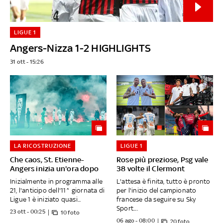
LIGUE 1
Angers-Nizza 1-2 HIGHLIGHTS
31 ott - 15:26
LA RICOSTRUZIONE
LIGUE 1
Che caos, St. Etienne-
Rose più preziose, Psg vale
Angers inizia un'ora dopo
38 volte il Clermont
Inizialmente in programma alle
L'attesa è finita, tutto è pronto
21, l'anticipo dell'11^ giornata di
per l'inizio del campionato
Ligue 1 è iniziato quasi...
francese da seguire su Sky
Sport....
23 ott - 00:25
10 foto
06 ago - 08:00
20 foto