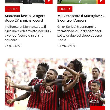
LIGUE 1
LIGUE 1
Manceau lascia l'Angers
Milik trascina il Marsiglia: 5-
dopo 27 anni: è record
2 contro l'Angers
Il difensore 33enne saluta il
Gli ex Serie A trascinano la
club dove era arrivato nel 1995,
formazione di Jorge Sampaoli,
vivendo l'esordio in prima
sotto di due gol dopo appena
squadra...
undici...
27 giu - 12:53
04 feb - 22:59