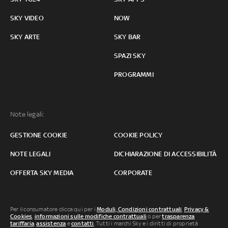
SKY VIDEO
NOW
SKY ARTE
SKY BAR
SPAZI SKY
PROGRAMMI
Note legali:
GESTIONE COOKIE
COOKIE POLICY
NOTE LEGALI
DICHIARAZIONE DI ACCESSIBILITÀ
OFFERTA SKY MEDIA
CORPORATE
Per il consumatore clicca qui per i
Moduli, Condizioni contrattuali
,
Privacy &
Cookies
,
informazioni sulle modifiche contrattuali
o per
trasparenza
tariffaria
,
assistenza
e
contatti
. Tutti i marchi Sky e i diritti di proprietà