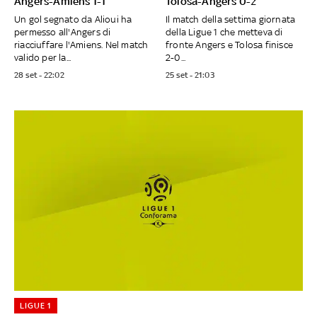
Angers-Amiens 1-1
Tolosa-Angers 0-2
Un gol segnato da Alioui ha
Il match della settima giornata
permesso all'Angers di
della Ligue 1 che metteva di
riacciuffare l'Amiens. Nel match
fronte Angers e Tolosa finisce
valido per la...
2-0...
28 set - 22:02
25 set - 21:03
LIGUE 1