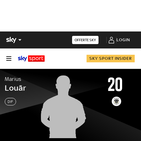
LOGIN
OFFERTE SKY
SKY SPORT INSIDER
20
Marius
Louãr
DIF
Marius
Louãr