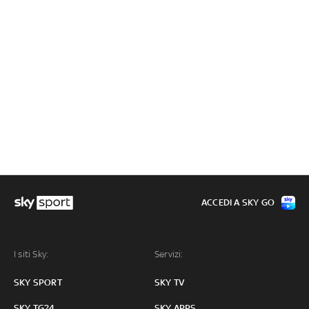
ACCEDI A SKY GO
I siti Sky:
Servizi:
SKY SPORT
SKY TV
SKY TG24
SKY APPS