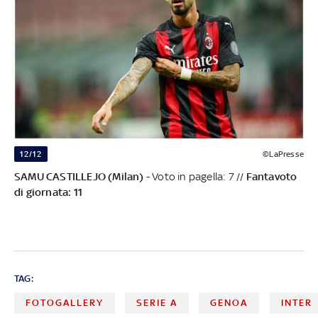
12/12
©LaPresse
SAMU CASTILLEJO (Milan)
- Voto in pagella: 7 //
Fantavoto
di giornata: 11
TAG:
FOTOGALLERY
SERIE A
GENOA
INTER