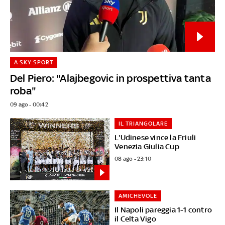
A SKY SPORT
Del Piero: "Alajbegovic in prospettiva tanta
roba"
09 ago - 00:42
IL TRIANGOLARE
L'Udinese vince la Friuli
Venezia Giulia Cup
08 ago - 23:10
AMICHEVOLE
Il Napoli pareggia 1-1 contro
il Celta Vigo