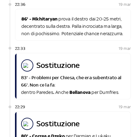
22:36
19 mar
86' - Mkhitaryan
prova il destro dai 20-25 metri,
decentrato sulla destra. Palla incrociata ma larga,
non di pochissimo. Potenziale chance nerazzurra.
22:33
19 mar
sostituzione
83' - Problemi per Chiesa, che era subentrato al
66'. Non ce la fa
:
dentro Paredes
.
Anche
Bellanova
per Dumfries.
22:29
19 mar
sostituzione
80' - Correa e Dzeko
per Darmian e Lukaku,