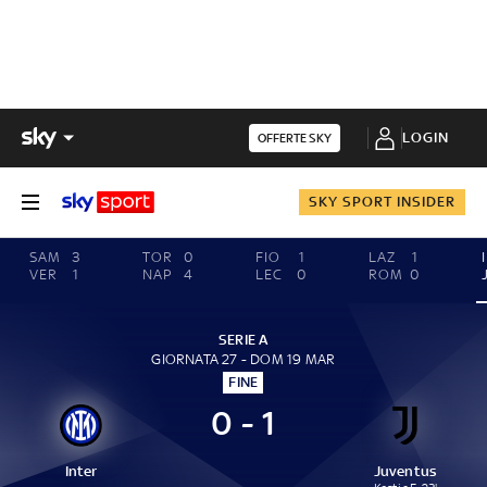
LOGIN
OFFERTE SKY
SKY SPORT INSIDER
SAM
3
TOR
0
FIO
1
LAZ
1
VER
1
NAP
4
LEC
0
ROM
0
SERIE A
GIORNATA 27 - DOM 19 MAR
FINE
0 - 1
Inter
Juventus