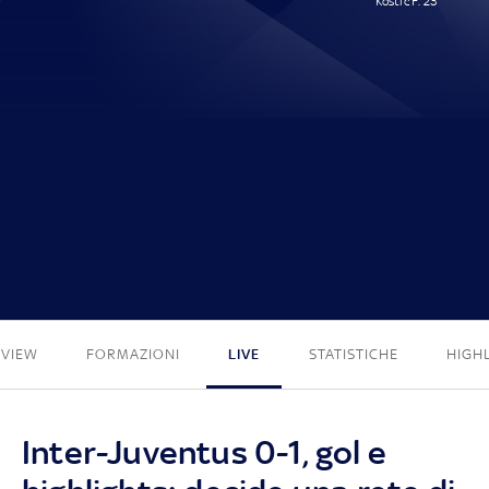
Kostic F. 23'
0 - 1
EVIEW
FORMAZIONI
LIVE
STATISTICHE
HIGH
Inter-Juventus 0-1, gol e