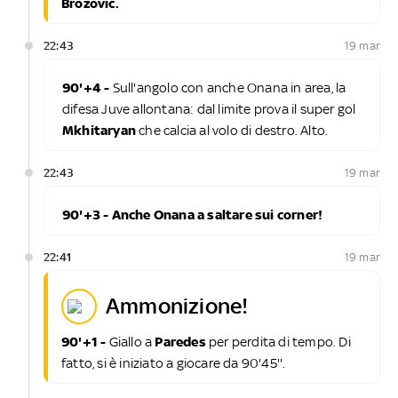
Brozovic.
22:43
19 mar
90'+4 -
Sull'angolo con anche Onana in area, la
difesa Juve allontana: dal limite prova il super gol
Mkhitaryan
che calcia al volo di destro. Alto.
22:43
19 mar
90'+3 - Anche Onana a saltare sui corner!
22:41
19 mar
ammonizione!
90'+1 -
Giallo a
Paredes
per perdita di tempo. Di
fatto, si è iniziato a giocare da 90'45''.