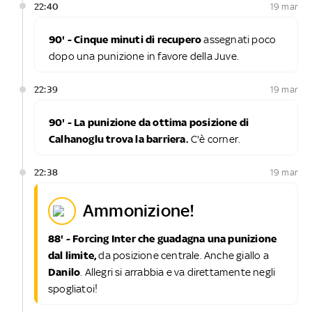
22:40
19 mar
90' - Cinque minuti di recupero
assegnati poco
dopo una punizione in favore della Juve.
22:39
19 mar
90' - La punizione da ottima posizione di
Calhanoglu trova la barriera.
C'è corner.
22:38
19 mar
ammonizione!
88' - Forcing Inter che guadagna una punizione
dal limite,
da posizione centrale. Anche giallo a
Danilo
. Allegri si arrabbia e va direttamente negli
spogliatoi!