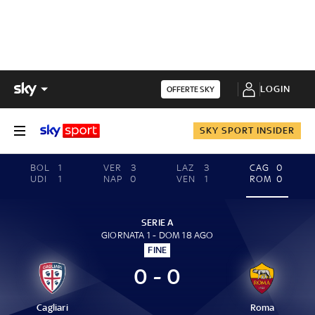
LOGIN
OFFERTE SKY
SKY SPORT INSIDER
BOL
1
VER
3
LAZ
3
CAG
0
UDI
1
NAP
0
VEN
1
ROM
0
SERIE A
GIORNATA 1 - DOM 18 AGO
FINE
0 - 0
Cagliari
Roma