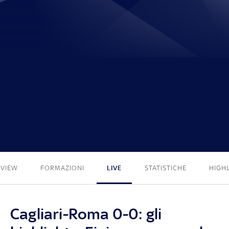
0 - 0
EVIEW
FORMAZIONI
LIVE
STATISTICHE
HIGH
Cagliari-Roma 0-0: gli