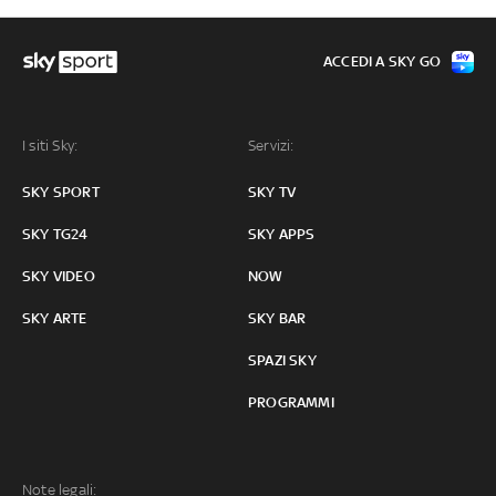
ACCEDI A SKY GO
I siti Sky:
Servizi:
SKY SPORT
SKY TV
SKY TG24
SKY APPS
SKY VIDEO
NOW
SKY ARTE
SKY BAR
SPAZI SKY
PROGRAMMI
Note legali: