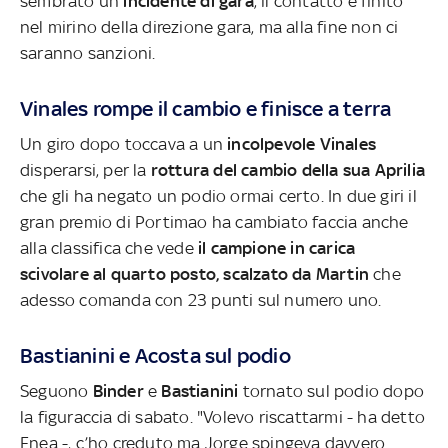
sembrato un
incidente di gara
, il contatto è finito
nel mirino della direzione gara, ma alla fine non ci
saranno sanzioni.
Vinales rompe il cambio e finisce a terra
Un giro dopo toccava a un
incolpevole Vinales
disperarsi, per la
rottura del cambio della sua Aprilia
che gli ha negato un podio ormai certo. In due giri il
gran premio di Portimao ha cambiato faccia anche
alla classifica che vede
il campione in carica
scivolare al quarto posto, scalzato da Martin
che
adesso comanda con 23 punti sul numero uno.
Bastianini e Acosta sul podio
Seguono
Binder
e
Bastianini
tornato sul podio dopo
la figuraccia di sabato. "Volevo riscattarmi - ha detto
Enea -, c’ho creduto ma Jorge spingeva davvero