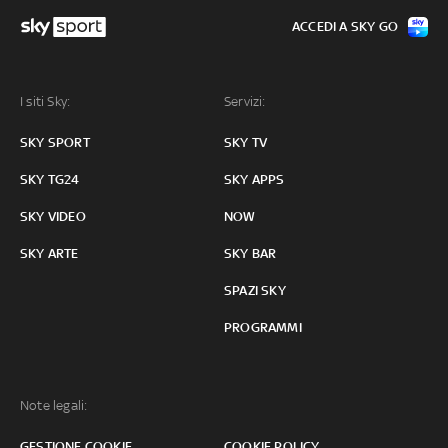
ACCEDI A SKY GO
I siti Sky:
Servizi:
SKY SPORT
SKY TV
SKY TG24
SKY APPS
SKY VIDEO
NOW
SKY ARTE
SKY BAR
SPAZI SKY
PROGRAMMI
Note legali:
GESTIONE COOKIE
COOKIE POLICY