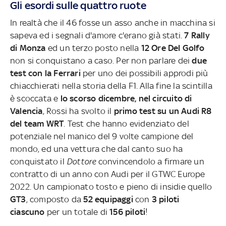
Gli esordi sulle quattro ruote
In realtà che il 46 fosse un asso anche in macchina si
sapeva ed i segnali d'amore c'erano già stati.
7 Rally
di Monza
ed un terzo posto nella
12 Ore Del Golfo
non si conquistano a caso. Per non parlare dei
due
test con la Ferrari
per uno dei possibili approdi più
chiacchierati nella storia della F1. Alla fine la scintilla
è scoccata e
lo scorso dicembre, nel circuito di
Valencia
, Rossi ha svolto il
primo test su un Audi R8
del team WRT
. Test che hanno evidenziato del
potenziale nel manico del 9 volte campione del
mondo, ed una vettura che dal canto suo ha
conquistato il
Dottore
convincendolo a firmare un
contratto di un anno con Audi per il GTWC Europe
2022. Un campionato tosto e pieno di insidie quello
GT3
, composto da
52 equipaggi
con
3 piloti
ciascuno
per un totale di
156 piloti
!