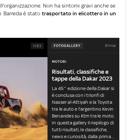
ll'organizzazione. Non ha sintomi gravi anche se
i. Barreda è stato
trasportato in elicottero in un
©Ansa
FOTOGALLERY
1/83
MOTORI
Risultati, classifiche e
tappe della Dakar 2023
La 45^ edizione della Dakar si
è conclusa con i trionfi di
Nasser al-Attiyah e la Toyota
tra le auto e l'argentino Kevin
Benavides su Ktm tra le moto.
In questa gallery il riepilogo di
tutti risultati, le classifiche,
news e curiosità, dalla prima