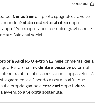
CONDIVIDI
ipo per
Carlos Sainz.
Il pilota spagnolo, tre volte
 al mondo,
è stato costretto al ritiro
dopo il
 tappa. "Purtroppo l'auto ha subito gravi danni e
ciato Sainz sui social.
 propria Audi RS Q e-tron E2
nelle prime fasi della
inque. È stato un
incidente a bassa velocità
, nel
rileno ha attaccato la cresta con troppa velocità
si leggermente e finendo a testa in giù. I due
 sulle proprie gambe e
coscienti
dopo il
duro
sia avvenuto a velocità sostenuta.