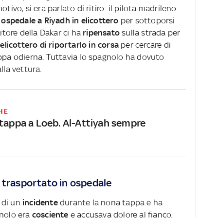
tivo, si era parlato di ritiro: il pilota madrileno
n ospedale a Riyadh in elicottero
per sottoporsi
citore della Dakar ci ha
ripensato
sulla strada per
l'elicottero di riportarlo in corsa
per cercare di
appa odierna. Tuttavia lo spagnolo ha dovuto
lla vettura.
HE
 tappa a Loeb. Al-Attiyah sempre
 trasportato in ospedale
 di un
incidente
durante la nona tappa e ha
gnolo era
cosciente
e accusava dolore al fianco,