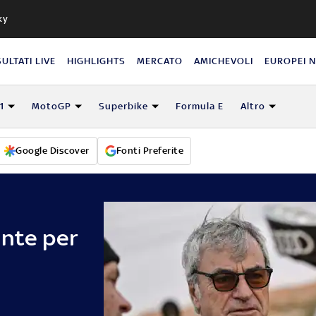
ky
SULTATI LIVE
HIGHLIGHTS
MERCATO
AMICHEVOLI
EUROPEI 
1
MotoGP
Superbike
Formula E
Altro
Google Discover
Fonti Preferite
ente per