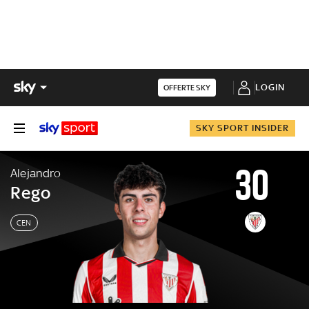
LOGIN
OFFERTE SKY
SKY SPORT INSIDER
30
Alejandro
Rego
CEN
Alejandro
Rego