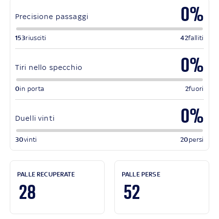
0%
Precisione passaggi
153
riusciti
42
falliti
0%
Tiri nello specchio
0
in porta
2
fuori
0%
Duelli vinti
30
vinti
20
persi
PALLE RECUPERATE
PALLE PERSE
28
52