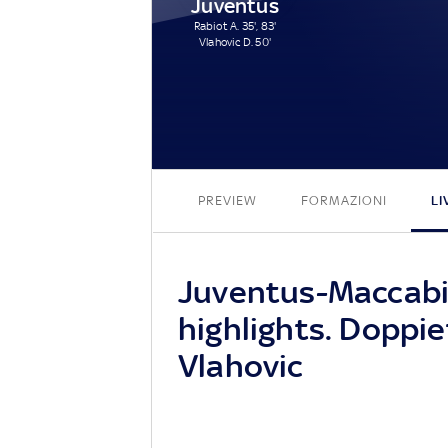
Juventus
Rabiot A. 35', 83'
Vlahovic D. 50'
PREVIEW
FORMAZIONI
LI
Juventus-Maccabi H
highlights. Doppie
Vlahovic