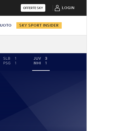
LOGIN
OFFERTE SKY
NUOTO
SKY SPORT INSIDER
SLB
1
JUV
3
PSG
1
MHI
1