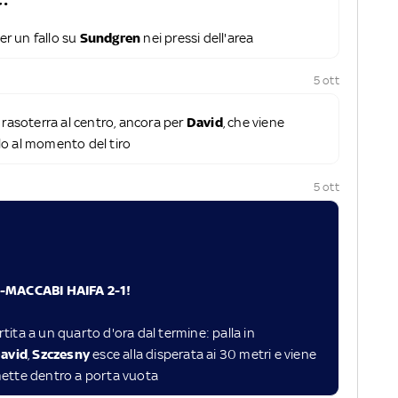
er un fallo su
Sundgren
nei pressi dell'area
5 ott
a rasoterra al centro, ancora per
David
, che viene
lo al momento del tiro
5 ott
MACCABI HAIFA 2-1!
artita a un quarto d'ora dal termine: palla in
avid
,
Szczesny
esce alla disperata ai 30 metri e viene
mette dentro a porta vuota