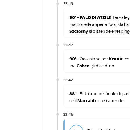
22:49
90' - PALO DI ATZILI!
Terzo leg
mattonella appena fuori dall'a
Szczesny
si distende e respinge
22:47
90' -
Occasione per
Kean
in co
ma
Cohen
gli dice di no
22:47
88' -
Entriamo nel finale di part
se il
Maccabi
non si arrende
22:46