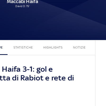
Maccabi Haifa
David D. 75'
3 - 1
VE
STATISTICHE
HIGHLIGHTS
NOTIZIE
aifa 3-1: gol e
tta di Rabiot e rete di