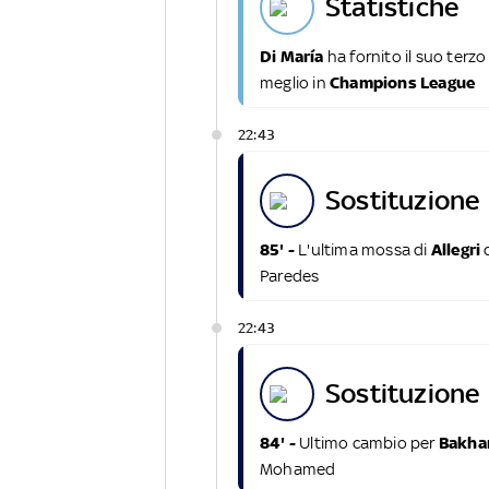
statistiche
Di María
ha fornito il suo terz
meglio in
Champions League
22:43
sostituzione
85' -
L'ultima mossa di
Allegri
Paredes
22:43
sostituzione
84' -
Ultimo cambio per
Bakha
Mohamed