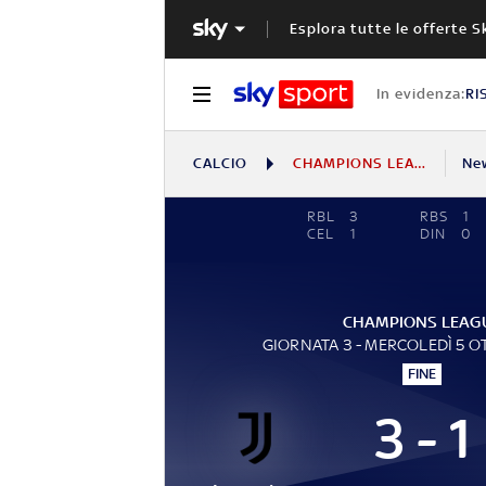
Esplora tutte le offerte S
In evidenza:
RI
CALCIO
CHAMPIONS LEAGUE
Ne
RBL
3
RBS
1
CEL
1
DIN
0
CHAMPIONS LEAG
GIORNATA 3 - MERCOLEDÌ 5 
FINE
3 - 1