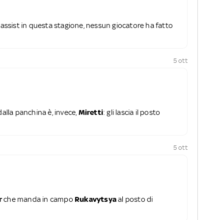
o assist in questa stagione, nessun giocatore ha fatto
5 ott
dalla panchina è, invece,
Miretti
: gli lascia il posto
5 ott
r
che manda in campo
Rukavytsya
al posto di