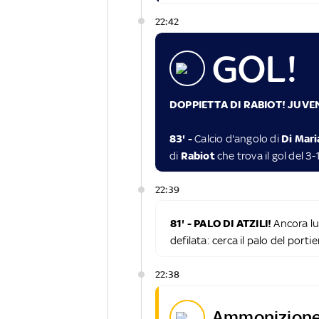
22:42
GOL!
DOPPIETTA DI RABIOT! JUVE
83' -
Calcio d'angolo di
Di Mar
di
Rabiot
che trova il gol del 3-
22:39
81' - PALO DI ATZILI!
Ancora lu
defilata: cerca il palo del porti
22:38
ammonizione