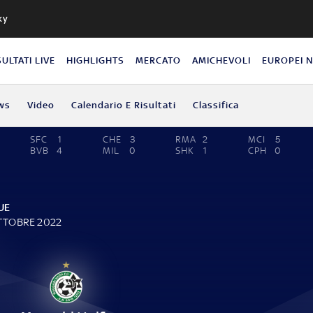
ky
SULTATI LIVE
HIGHLIGHTS
MERCATO
AMICHEVOLI
EUROPEI 
ws
Video
Calendario E Risultati
Classifica
SFC
1
CHE
3
RMA
2
MCI
5
BVB
4
MIL
0
SHK
1
CPH
0
UE
OTTOBRE 2022