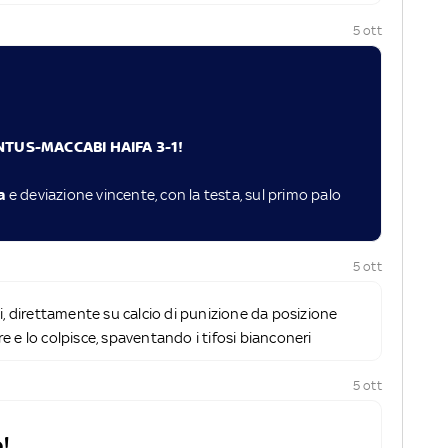
5 ott
NTUS-MACCABI HAIFA 3-1!
ia
e deviazione vincente, con la testa, sul primo palo
1
5 ott
i, direttamente su calcio di punizione da posizione
ere e lo colpisce, spaventando i tifosi bianconeri
5 ott
!