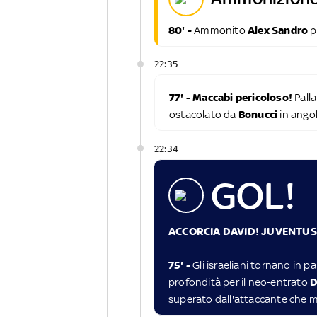
80' -
Ammonito
Alex Sandro
p
22:35
77' - Maccabi pericoloso!
Pall
ostacolato da
Bonucci
in ango
22:34
GOL!
ACCORCIA DAVID! JUVENTUS-
75' -
Gli israeliani tornano in p
profondità per il neo-entrato
D
superato dall'attaccante che 