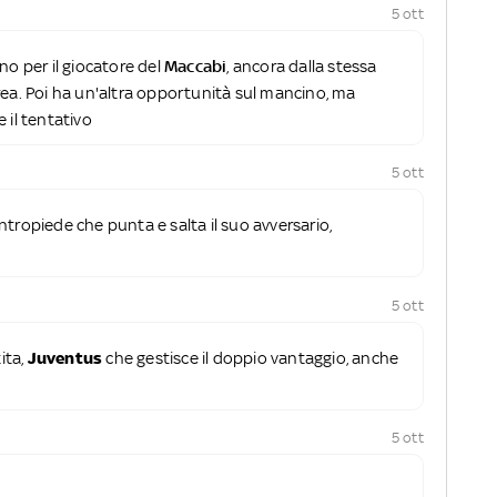
5 ott
no per il giocatore del
Maccabi
, ancora dalla stessa
rea. Poi ha un'altra opportunità sul mancino, ma
 il tentativo
5 ott
ntropiede che punta e salta il suo avversario,
5 ott
ita,
Juventus
che gestisce il doppio vantaggio, anche
5 ott