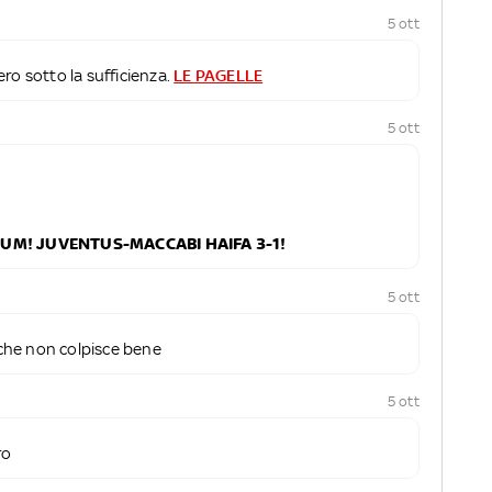
5 ott
ro sotto la sufficienza.
LE PAGELLE
5 ott
DIUM! JUVENTUS-MACCABI HAIFA 3-1!
5 ott
che non colpisce bene
5 ott
ro