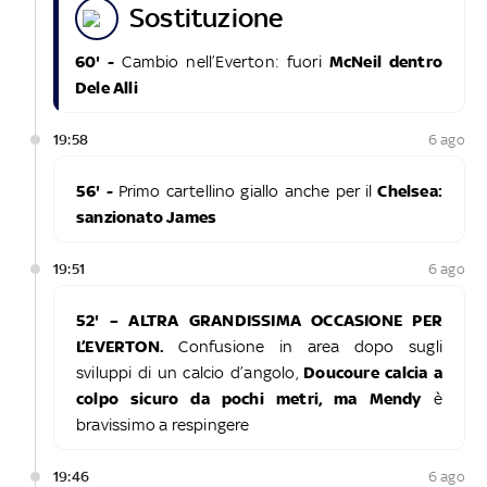
sostituzione
60' -
Cambio nell’Everton: fuori
McNeil dentro
Dele Alli
19:58
6 ago
56' -
Primo cartellino giallo anche per il
Chelsea:
sanzionato James
19:51
6 ago
52' – ALTRA GRANDISSIMA OCCASIONE PER
L’EVERTON.
Confusione in area dopo sugli
sviluppi di un calcio d’angolo,
Doucoure calcia a
colpo sicuro da pochi metri, ma Mendy
è
bravissimo a respingere
19:46
6 ago