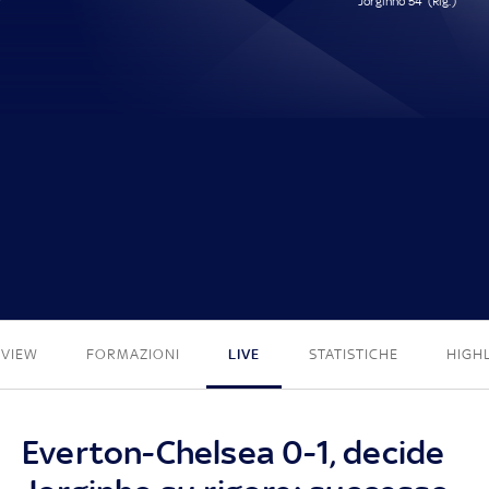
Jorginho 54' (Rig.)
0 - 1
EVIEW
FORMAZIONI
LIVE
STATISTICHE
HIGH
Everton-Chelsea 0-1, decide