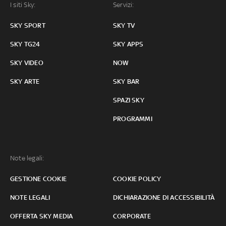
I siti Sky:
Servizi:
SKY SPORT
SKY TV
SKY TG24
SKY APPS
SKY VIDEO
NOW
SKY ARTE
SKY BAR
SPAZI SKY
PROGRAMMI
Note legali:
GESTIONE COOKIE
COOKIE POLICY
NOTE LEGALI
DICHIARAZIONE DI ACCESSIBILITÀ
OFFERTA SKY MEDIA
CORPORATE