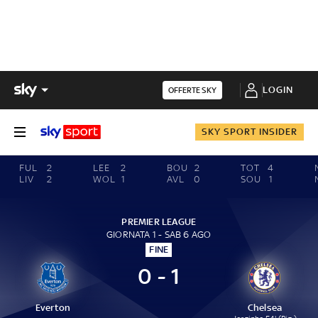
LOGIN
OFFERTE SKY
SKY SPORT INSIDER
FUL
2
LEE
2
BOU
2
TOT
4
LIV
2
WOL
1
AVL
0
SOU
1
PREMIER LEAGUE
GIORNATA 1 - SAB 6 AGO
FINE
0 - 1
Everton
Chelsea