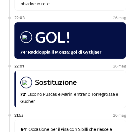
ribadire in rete
22:03
26 mag
GOL!
74' Raddoppia il Monza: gol di Gytkjaer
22:01
26 mag
sostituzione
72'
Escono Puscas e Marin, entrano Torregrossa e
Gucher
21:53
26 mag
64'
Occasione per il Pisa con Sibilli che riesce a