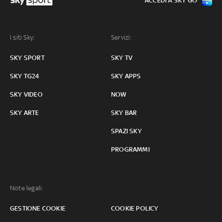
ACCEDI A SKY GO
I siti Sky:
Servizi:
SKY SPORT
SKY TV
SKY TG24
SKY APPS
SKY VIDEO
NOW
SKY ARTE
SKY BAR
SPAZI SKY
PROGRAMMI
Note legali:
GESTIONE COOKIE
COOKIE POLICY