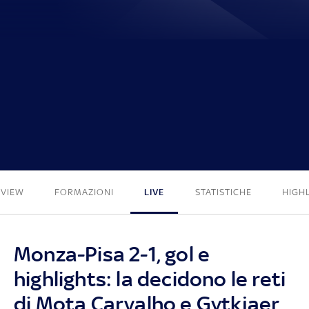
2 - 1
EVIEW
FORMAZIONI
LIVE
STATISTICHE
HIGH
Monza-Pisa 2-1, gol e
highlights: la decidono le reti
di Mota Carvalho e Gytkjaer