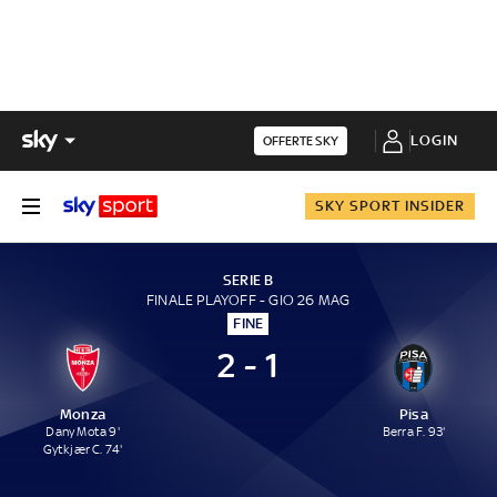
LOGIN
OFFERTE SKY
SKY SPORT INSIDER
SERIE B
FINALE PLAYOFF - GIO 26 MAG
FINE
2 - 1
Monza
Pisa
Dany Mota 9'
Berra F. 93'
Gytkjær C. 74'