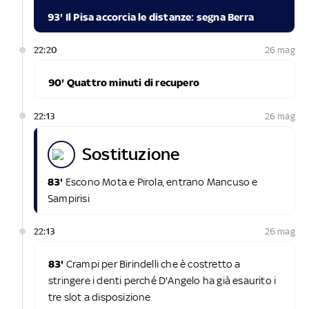
93' Il Pisa accorcia le distanze: segna Berra
22:20
26 mag
90' Quattro minuti di recupero
22:13
26 mag
sostituzione
83'
Escono Mota e Pirola, entrano Mancuso e
Sampirisi
22:13
26 mag
83'
Crampi per Birindelli che è costretto a
stringere i denti perché D'Angelo ha già esaurito i
tre slot a disposizione