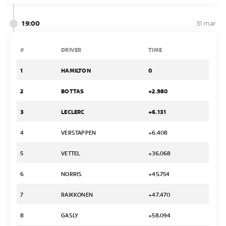
19:00
31 mar
#
DRIVER
TIME
1
HAMILTON
0
2
BOTTAS
+2.980
3
LECLERC
+6.131
4
VERSTAPPEN
+6.408
5
VETTEL
+36.068
6
NORRIS
+45.754
7
RAIKKONEN
+47.470
8
GASLY
+58.094