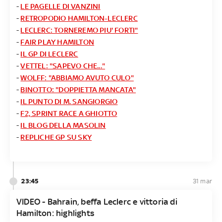
-
LE PAGELLE DI VANZINI
-
RETROPODIO HAMILTON-LECLERC
-
LECLERC: TORNEREMO PIU' FORTI"
-
FAIR PLAY HAMILTON
-
IL GP DI LECLERC
-
VETTEL: "SAPEVO CHE..."
-
WOLFF: "ABBIAMO AVUTO CULO"
-
BINOTTO: "DOPPIETTA MANCATA"
-
IL PUNTO DI M. SANGIORGIO
-
F2, SPRINT RACE A GHIOTTO
-
IL BLOG DELLA MASOLIN
-
REPLICHE GP SU SKY
23:45
31 mar
VIDEO - Bahrain, beffa Leclerc e vittoria di
Hamilton: highlights