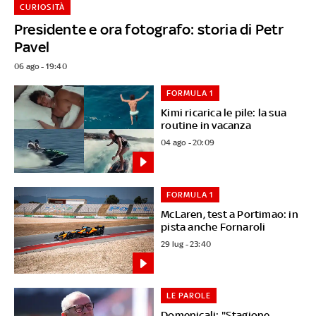
CURIOSITÀ
Presidente e ora fotografo: storia di Petr
Pavel
06 ago - 19:40
FORMULA 1
Kimi ricarica le pile: la sua
routine in vacanza
04 ago - 20:09
FORMULA 1
McLaren, test a Portimao: in
pista anche Fornaroli
29 lug - 23:40
LE PAROLE
Domenicali: "Stagione