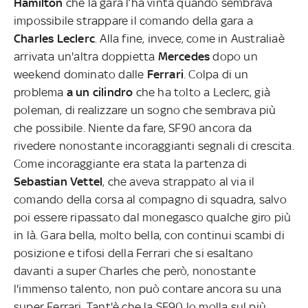
Hamilton
che la gara l’ha vinta quando sembrava
impossibile strappare il comando della gara a
Charles
Leclerc
. Alla fine, invece, come in Australiaè
arrivata un'altra doppietta
Mercedes
dopo un
weekend dominato dalle
Ferrari
. Colpa di un
problema
a un cilindro
che ha tolto a Leclerc, già
poleman, di realizzare un sogno che sembrava più
che possibile. Niente da fare, SF90 ancora da
rivedere nonostante incoraggianti segnali di crescita.
Come incoraggiante era stata la partenza di
Sebastian Vettel
,
che aveva strappato al via il
comando della corsa al compagno di squadra, salvo
poi essere ripassato dal monegasco qualche giro più
in là. Gara bella, molto bella, con continui scambi di
posizione e tifosi della Ferrari che si esaltano
davanti a super Charles che però, nonostante
l'immenso talento, non può contare ancora su una
super Ferrari. Tant'è che la SF90 lo molla sul più