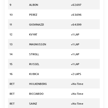
9
ALBON
+62.697
10
PEREZ
+63.696
11
GIOVINAZZI
+64.599
12
KVYAT
+1 LAP
13
MAGNUSSEN
+1 LAP
14
STROLL
+1 LAP
15
RUSSEL
+1 LAP
16
KUBICA
+2 LAPS
RET
HULKENBERG
+No Time
RET
RICCIARDO
+No Time
RET
SAINZ
+No Time