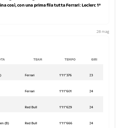
a così, con una prima fila tutta Ferrari: Leclerc 1°
28 mag
OTA
TEAM
TEMPO
GIRI
c (B)
Ferrari
1'11"376
23
Ferrari
1'11"601
24
Red Bull
1'11"629
24
en (B)
Red Bull
1'11"666
24