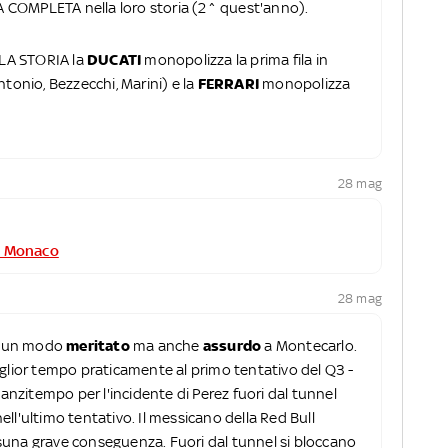
A COMPLETA nella loro storia (2^ quest'anno).
LA STORIA la
DUCATI
monopolizza la prima fila in
onio, Bezzecchi, Marini) e la
FERRARI
monopolizza
28 mag
di Monaco
28 mag
in un modo
meritato
ma anche
assurdo
a Montecarlo.
l miglior tempo praticamente al primo tentativo del Q3 -
 anzitempo per l'incidente di Perez fuori dal tunnel
ll'ultimo tentativo. Il messicano della Red Bull
suna grave conseguenza. Fuori dal tunnel si bloccano