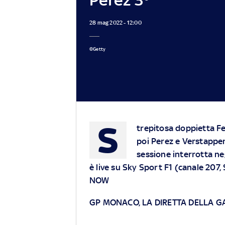
28 mag 2022 - 12:00
©Getty
S
trepitosa doppietta Fe
poi Perez e Verstappen
sessione interrotta ne
è live su Sky Sport F1 (canale 207
NOW
GP MONACO, LA DIRETTA DELLA G