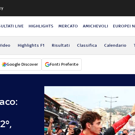
ky
SULTATI LIVE
HIGHLIGHTS
MERCATO
AMICHEVOLI
EUROPEI 
Video
Highlights F1
Risultati
Classifica
Calendario
Google Discover
Fonti Preferite
aco:
2°,