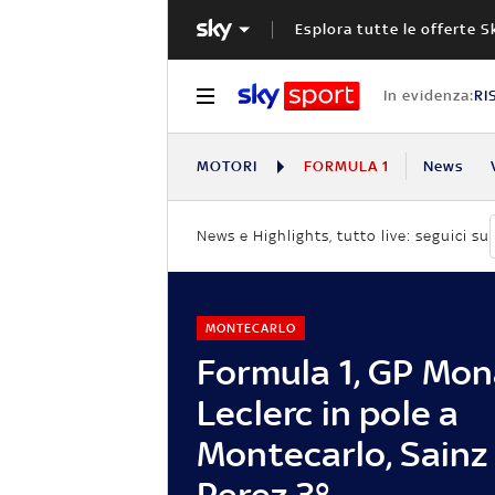
Esplora tutte le offerte S
In evidenza:
RI
MOTORI
FORMULA 1
News
News e Highlights, tutto live: seguici su
MONTECARLO
Formula 1, GP Mon
Leclerc in pole a
Montecarlo, Sainz 
Perez 3°