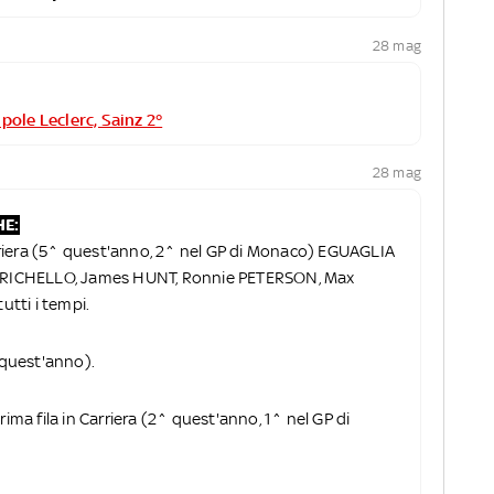
28 mag
pole Leclerc, Sainz 2°
28 mag
HE:
arriera (5^ quest'anno, 2^ nel GP di Monaco) EGUAGLIA
RRICHELLO, James HUNT, Ronnie PETERSON, Max
utti i tempi.
 quest'anno).
 prima fila in Carriera (2^ quest'anno, 1^ nel GP di