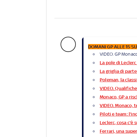
DOMANI GP ALLE 15 SU
VIDEO. GP Monaco: 
La pole di Leclerc
La griglia di par
Poleman, la classi
VIDEO. Qualifich
Monaco, GP a risc
VIDEO. Monaco, te
Piloti e team: l'i
Leclerc, cosa c'è s
Ferrari, una supe