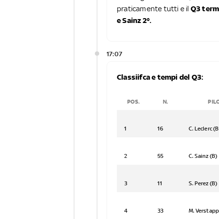
praticamente tutti e il
Q3 termin
e Sainz 2°.
17:07
Classiifca e tempi del Q3:
POS.
N.
PIL
1
16
C. Lecler
2
55
C. Sainz (B)
3
11
S. Perez (B)
4
33
M. Verstapp