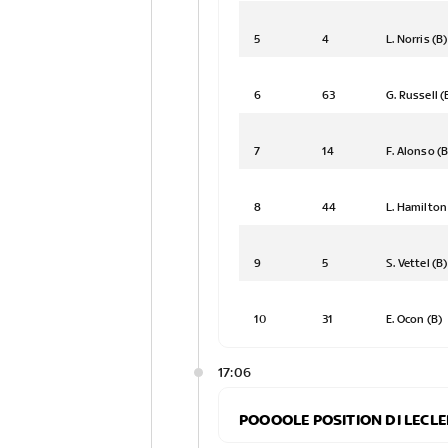
5
4
L. Norris (B)
6
63
G. Russell (
7
14
F. Alonso (B
8
44
L. Hamilton
9
5
S. Vettel (B)
10
31
E. Ocon (B)
17:06
POOOOLE POSITION DI LECL