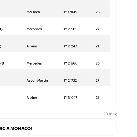
McLaren
1'11"849
26
B)
Mercedes
1'12"112
27
)
Alpine
1'12"247
21
 (B
Mercedes
1'12"560
26
Aston Martin
1'12"732
27
Alpine
1'13"047
21
28 mag
ERC A MONACO!