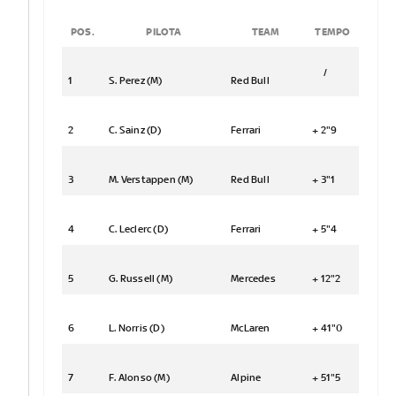
POS.
PILOTA
TEAM
TEMPO
/
1
S. Perez (M)
Red Bull
2
C. Sainz (D)
Ferrari
+ 2"9
3
M. Verstappen (M)
Red Bull
+ 3"1
4
C. Leclerc (D)
Ferrari
+ 5"4
5
G. Russell (M)
Mercedes
+ 12"2
6
L. Norris (D)
McLaren
+ 41"0
7
F. Alonso (M)
Alpine
+ 51"5