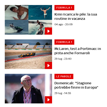
FORMULA 1
Kimi ricarica le pile: la sua
routine in vacanza
04 ago - 20:09
FORMULA 1
McLaren, test a Portimao: in
pista anche Fornaroli
29 lug - 23:40
LE PAROLE
Domenicali: "Stagione
potrebbe finire in Europa"
29 lug - 14:55