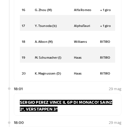
16
G. Zhou (M)
Alfa Romeo
+ 1 giro
17
Y. Tsunoda (b)
AlphaTauri
+ 1 giro
18
A. Albon (M)
Williams
RITIRO
19
M. Schumacher (I)
Haas
RITIRO
20
K. Magnussen (D)
Haas
RITIRO
18:01
29 mag
SERGIO PEREZ VINCE IL GP DI MONACO! SAINZ
2°, VERSTAPPEN 3°
18:00
29 mag