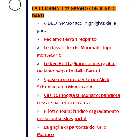
LA F1 TORNA IL 12 GIUGNO CON IL GP DI
BAKU
VIDEO. GP Monaco: highlights della
gara
Reclamo Ferrari respinto
Le classifiche del Mondiale dopo
Montecarlo
Le Red Bull tagliano la linea gialla:
reclamo respinto della Ferrari
Spaventoso incidente per Mick
Schumacher a Montecarlo
VIDEO. Pioggia su Monaco: bandiera
rossa e partenza rinviata
Piloti e team: l'indice di gradimento
dei social su skysport.it
La griglia di partenza del GP di
Monaco