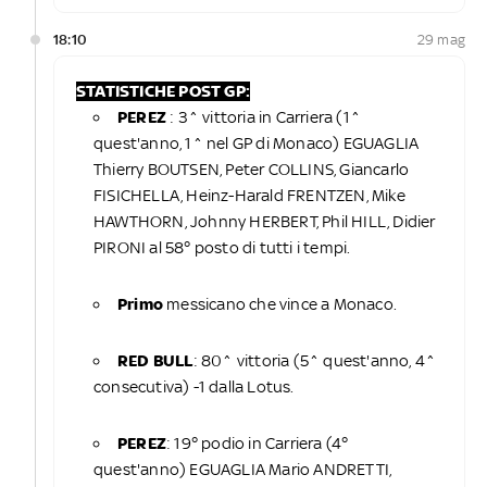
18:10
29 mag
STATISTICHE POST GP:
PEREZ
: 3^ vittoria in Carriera (1^
quest'anno, 1^ nel GP di Monaco) EGUAGLIA
Thierry BOUTSEN, Peter COLLINS, Giancarlo
FISICHELLA, Heinz-Harald FRENTZEN, Mike
HAWTHORN, Johnny HERBERT, Phil HILL, Didier
PIRONI al 58° posto di tutti i tempi.
Primo
messicano che vince a Monaco.
RED BULL
: 80^ vittoria (5^ quest'anno, 4^
consecutiva) -1 dalla Lotus.
PEREZ
: 19° podio in Carriera (4°
quest'anno) EGUAGLIA Mario ANDRETTI,