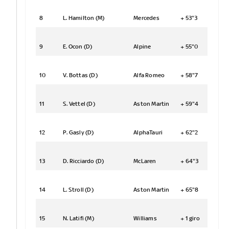
8
L. Hamilton (M)
Mercedes
+ 53"3
9
E. Ocon (D)
Alpine
+ 55"0
10
V. Bottas (D)
Alfa Romeo
+ 58"7
11
S. Vettel (D)
Aston Martin
+ 59"4
12
P. Gasly (D)
AlphaTauri
+ 62"2
13
D. Ricciardo (D)
McLaren
+ 64"3
14
L. Stroll (D)
Aston Martin
+ 65"8
15
N. Latifi (M)
Williams
+ 1 giro