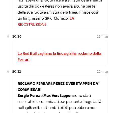
non aveva una ruota intera a sinistra della linea di
uscita dai box e Perez non aveva alcuna parte
della sua ruota a sinistra della linea. Finisce così
un lunghissimo GP di Monaco.
LA
RICOSTRUZIONE
20:36
29 mag
Le Red Bull tagliano la linea gialla: reclamo della
Ferrari
20:22
29 mag
RECLAMO FERRARI, PEREZ E VERSTAPPEN DAI
COMMISSARI
Sergio Perez
e
Max Verstappen
sono stati
ascoltati dai commissari per presunte irregolarità
nella
pit exit
: entrambi i piloti potrebbero non