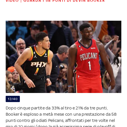
VIDEO | GUARDA I 58 PUNTI DI DEVIN BOOKER
12/40
Dopo cinque partite da 33% al tiro e 21% da tre punti,
Booker è esploso a metà mese con una prestazione da 58
punti contro gli odiati Pelicans, affrontati per tre volte nel
giro di 10 giorni (dopo la già accesissima serie di playoff di