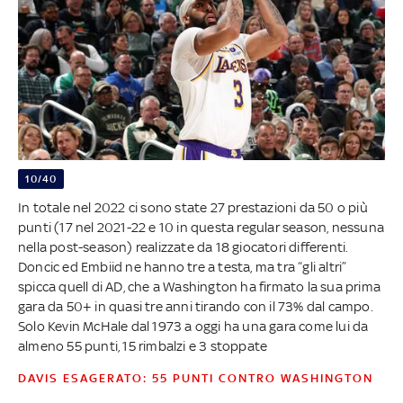
10/40
In totale nel 2022 ci sono state 27 prestazioni da 50 o più
punti (17 nel 2021-22 e 10 in questa regular season, nessuna
nella post-season) realizzate da 18 giocatori differenti.
Doncic ed Embiid ne hanno tre a testa, ma tra “gli altri”
spicca quell di AD, che a Washington ha firmato la sua prima
gara da 50+ in quasi tre anni tirando con il 73% dal campo.
Solo Kevin McHale dal 1973 a oggi ha una gara come lui da
almeno 55 punti, 15 rimbalzi e 3 stoppate
DAVIS ESAGERATO: 55 PUNTI CONTRO WASHINGTON