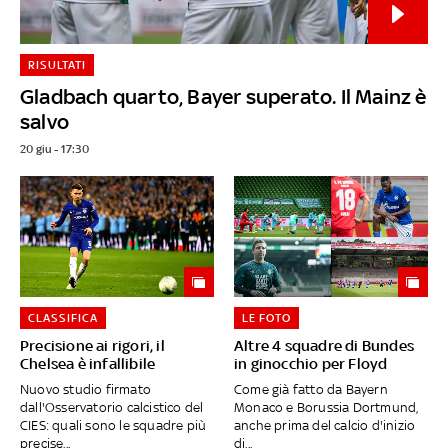
RISULTATI
Gladbach quarto, Bayer superato. Il Mainz è
salvo
20 giu - 17:30
CLASSIFICA
LE FOTO
Precisione ai rigori, il
Altre 4 squadre di Bundes
Chelsea è infallibile
in ginocchio per Floyd
Nuovo studio firmato
Come già fatto da Bayern
dall'Osservatorio calcistico del
Monaco e Borussia Dortmund,
CIES: quali sono le squadre più
anche prima del calcio d'inizio
precise...
di...