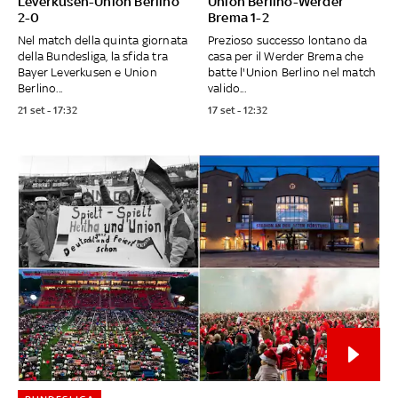
Leverkusen-Union Berlino
Union Berlino-Werder
2-0
Brema 1-2
Nel match della quinta giornata
Prezioso successo lontano da
della Bundesliga, la sfida tra
casa per il Werder Brema che
Bayer Leverkusen e Union
batte l'Union Berlino nel match
Berlino...
valido...
21 set - 17:32
17 set - 12:32