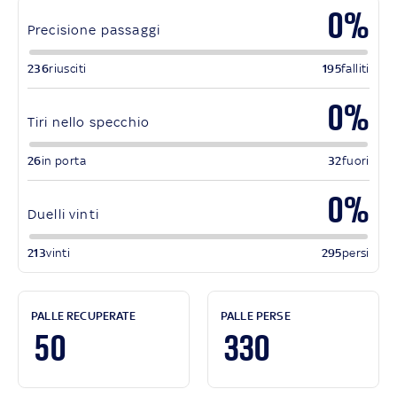
0%
Precisione passaggi
236
riusciti
195
falliti
0%
Tiri nello specchio
26
in porta
32
fuori
0%
Duelli vinti
213
vinti
295
persi
PALLE RECUPERATE
PALLE PERSE
50
330