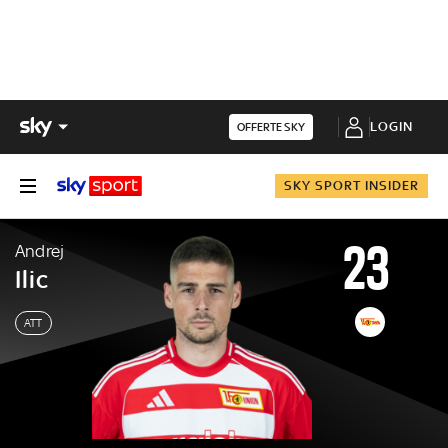
LOGIN
OFFERTE SKY
SKY SPORT INSIDER
23
Andrej
Ilic
ATT
Andrej
Ilic