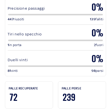
0%
Precisione passaggi
447
riusciti
139
falliti
0%
Tiri nello specchio
1
in porta
2
fuori
0%
Duelli vinti
81
vinti
98
persi
PALLE RECUPERATE
PALLE PERSE
72
239