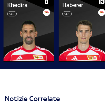
8
19
Khedira
Haberer
CEN
CEN
Notizie Correlate