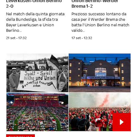
Leverkusen-Union Berlino
Union Berlino-Werder
2-0
Brema 1-2
Nel match della quinta giornata
Prezioso successo lontano da
della Bundesliga, la sfida tra
casa per il Werder Brema che
Bayer Leverkusen e Union
batte l'Union Berlino nel match
Berlino...
valido...
21 set - 17:32
17 set - 12:32