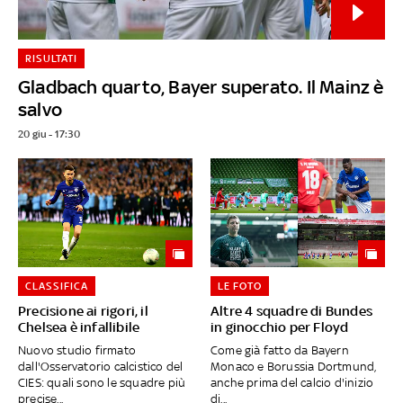
RISULTATI
Gladbach quarto, Bayer superato. Il Mainz è
salvo
20 giu - 17:30
CLASSIFICA
LE FOTO
Precisione ai rigori, il
Altre 4 squadre di Bundes
Chelsea è infallibile
in ginocchio per Floyd
Nuovo studio firmato
Come già fatto da Bayern
dall'Osservatorio calcistico del
Monaco e Borussia Dortmund,
CIES: quali sono le squadre più
anche prima del calcio d'inizio
precise...
di...