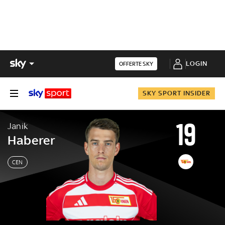
LOGIN
OFFERTE SKY
SKY SPORT INSIDER
19
Janik
Haberer
CEN
Janik
Haberer