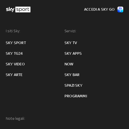
ACCEDI A SKY GO
I siti Sky:
Servizi:
SKY SPORT
SKY TV
SKY TG24
SKY APPS
SKY VIDEO
NOW
SKY ARTE
SKY BAR
SPAZI SKY
PROGRAMMI
Note legali: