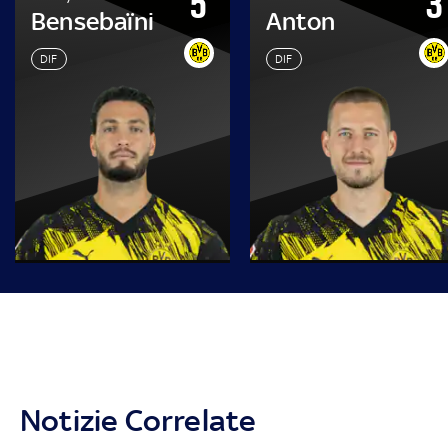
5
3
Bensebaïni
Anton
DIF
DIF
Notizie Correlate