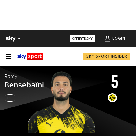
LOGIN
OFFERTE SKY
SKY SPORT INSIDER
5
Ramy
Bensebaïni
DIF
Ramy
Bensebaïni