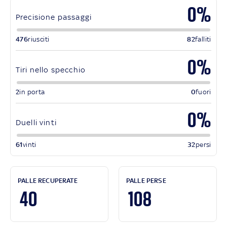
0%
Precisione passaggi
476
riusciti
82
falliti
0%
Tiri nello specchio
2
in porta
0
fuori
0%
Duelli vinti
61
vinti
32
persi
PALLE RECUPERATE
PALLE PERSE
40
108