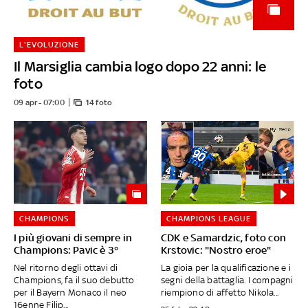
L'EVOLUZIONE
Il Marsiglia cambia logo dopo 22 anni: le
foto
09 apr - 07:00
14 foto
CHAMPIONS
CHAMPIONS LEAGUE
I più giovani di sempre in
CDK e Samardzic, foto con
Champions: Pavic è 3°
Krstovic: "Nostro eroe"
Nel ritorno degli ottavi di
La gioia per la qualificazione e i
Champions, fa il suo debutto
segni della battaglia. I compagni
per il Bayern Monaco il neo
riempiono di affetto Nikola...
16enne Filip...