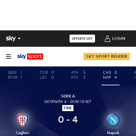
LOGIN
OFFERTE SKY
SKY SPORT INSIDER
GEN
1
TOR
0
ATA
3
CAG
0
ROM
1
LEC
0
FIO
2
NAP
4
SERIE A
GIORNATA 4 - DOM 15 SET
FINE
0 - 4
Cagliari
Napoli