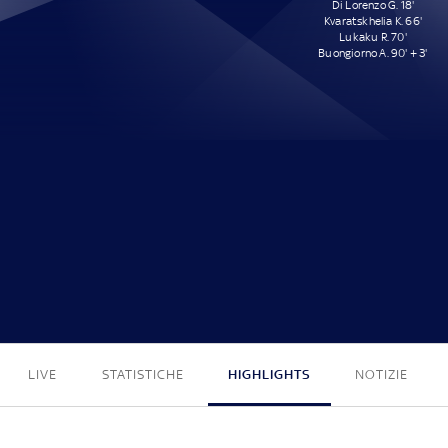
Di Lorenzo G. 18'
Kvaratskhelia K. 66'
Lukaku R. 70'
Buongiorno A. 90' + 3'
0 - 4
LIVE
STATISTICHE
HIGHLIGHTS
NOTIZIE