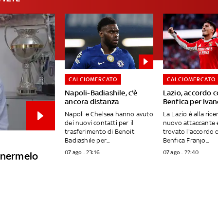
CALCIOMERCATO
CALCIOMERCATO
Napoli-Badiashile, c'è
Lazio, accordo c
ancora distanza
Benfica per Ivan
Napoli e Chelsea hanno avuto
La Lazio è alla rice
dei nuovi contatti per il
nuovo attaccante 
trasferimento di Benoit
trovato l'accordo c
Badiashile per...
Benfica Franjo...
07 ago - 23:16
07 ago - 22:40
tenermelo