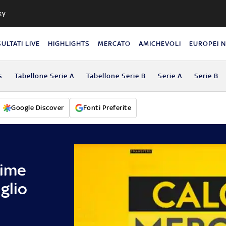
ky
SULTATI LIVE
HIGHLIGHTS
MERCATO
AMICHEVOLI
EUROPEI 
s
Tabellone Serie A
Tabellone Serie B
Serie A
Serie B
Google Discover
Fonti Preferite
time
glio