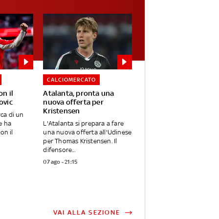
CALCIOMERCATO
on il
Atalanta, pronta una
ovic
nuova offerta per
Kristensen
rca di un
e ha
L'Atalanta si prepara a fare
on il
una nuova offerta all'Udinese
per Thomas Kristensen. Il
difensore...
07 ago - 21:15
VAI ALLA SEZIONE