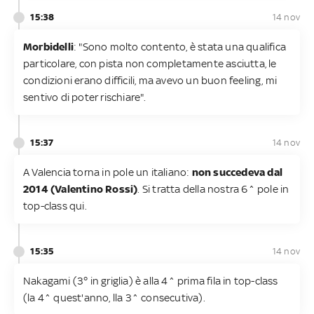
15:38
14 nov
Morbidelli
: "Sono molto contento, è stata una qualifica
particolare, con pista non completamente asciutta, le
condizioni erano difficili, ma avevo un buon feeling, mi
sentivo di poter rischiare".
15:37
14 nov
A Valencia torna in pole un italiano:
non succedeva dal
2014 (Valentino Rossi)
. Si tratta della nostra 6^ pole in
top-class qui.
15:35
14 nov
Nakagami (3° in griglia) è alla 4^ prima fila in top-class
(la 4^ quest'anno, lla 3^ consecutiva).