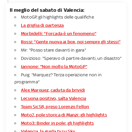
Il meglio del sabato di Valencia:
MotoGP, gli highlights delle qualifiche
La griglia di partenza
Morbidelli: "Forcada è un fenomeno"
Rossi: "Gente nuova ai box, noi sempre gli stessi"
Mir: "Posso stare davanti in gara"
Dovizioso: "Speravo di partire davanti, un disastro"
Iannone: "Non mollo la MotoGP"
Puig: "Marquez? Terza operazione non in
programma"
Alex Marquez, caduta da brividi
Lecuona positivo, salta Valencia
Team Sic58, preso Lorenzo Fellon
Moto2, pole storica di Manzi: gli highlights
Moto3: Binder in pole: gli highlights
Valencia, la guida tv su Sky