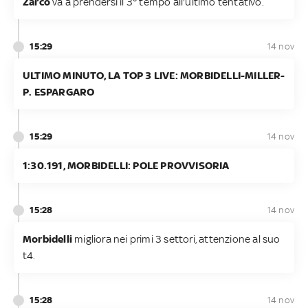
Zarco
va a prendersi il 3° tempo all'ultimo tentativo.
15:29
14 nov
ULTIMO MINUTO, LA TOP 3 LIVE: MORBIDELLI-MILLER-
P. ESPARGARO
15:29
14 nov
1:30.191, MORBIDELLI: POLE PROVVISORIA
15:28
14 nov
Morbidelli
migliora nei primi 3 settori, attenzione al suo
t4.
15:28
14 nov