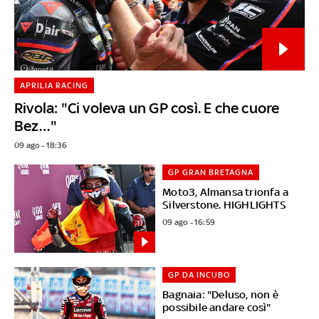
APRILIA RACING
Rivola: "Ci voleva un GP così. E che cuore
Bez…"
09 ago - 18:36
GP GRAN BRETAGNA
Moto3, Almansa trionfa a
Silverstone. HIGHLIGHTS
09 ago - 16:59
GP DA INCUBO
Bagnaia: "Deluso, non è
possibile andare così"