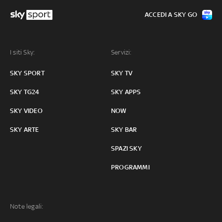
ACCEDI A SKY GO
I siti Sky:
Servizi:
SKY SPORT
SKY TV
SKY TG24
SKY APPS
SKY VIDEO
NOW
SKY ARTE
SKY BAR
SPAZI SKY
PROGRAMMI
Note legali: