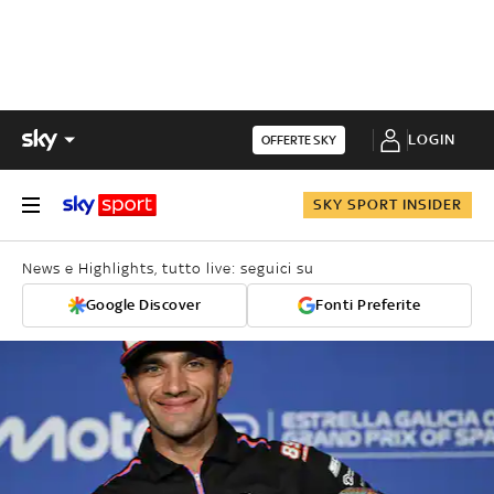
LOGIN
OFFERTE SKY
SKY SPORT INSIDER
News e Highlights, tutto live: seguici su
Google Discover
Fonti Preferite