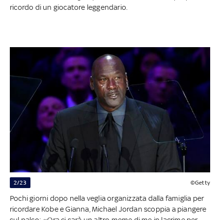
ricordo di un giocatore leggendario.
2/23
©Getty
Pochi giorni dopo nella veglia organizzata dalla famiglia per
ricordare Kobe e Gianna, Michael Jordan scoppia a piangere
sul palco: «Ora ci sarà un altro meme di me in lacrime per