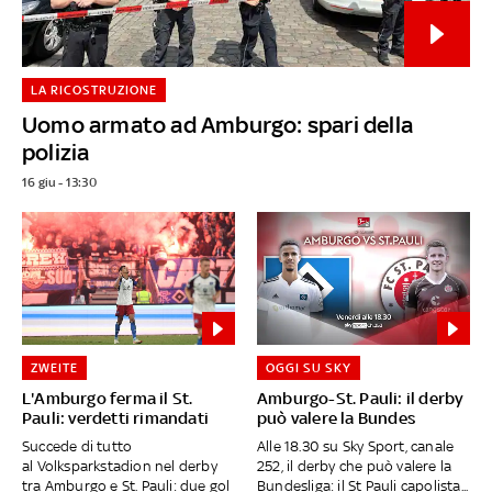
LA RICOSTRUZIONE
Uomo armato ad Amburgo: spari della
polizia
16 giu - 13:30
ZWEITE
OGGI SU SKY
L'Amburgo ferma il St.
Amburgo-St. Pauli: il derby
Pauli: verdetti rimandati
può valere la Bundes
Succede di tutto
Alle 18.30 su Sky Sport, canale
al Volksparkstadion nel derby
252, il derby che può valere la
tra Amburgo e St. Pauli: due gol
Bundesliga: il St Pauli capolista...