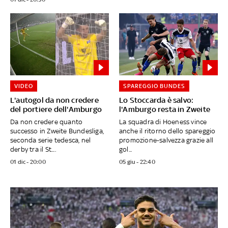
VIDEO
SPAREGGIO BUNDES
L'autogol da non credere
Lo Stoccarda è salvo:
del portiere dell'Amburgo
l'Amburgo resta in Zweite
Da non credere quanto
La squadra di Hoeness vince
successo in Zweite Bundesliga,
anche il ritorno dello spareggio
seconda serie tedesca, nel
promozione-salvezza grazie all
derby tra il St....
gol...
01 dic - 20:00
05 giu - 22:40