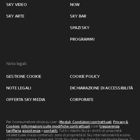
SKY VIDEO
NOW
SKY ARTE
SKY BAR
SPAZI SKY
PROGRAMMI
Note legali:
GESTIONE COOKIE
COOKIE POLICY
NOTE LEGALI
DICHIARAZIONE DI ACCESSIBILITÀ
OFFERTA SKY MEDIA
CORPORATE
Per il consumatore clicca qui per i
Moduli, Condizioni contrattuali
,
Privacy &
Cookies
,
informazioni sulle modifiche contrattuali
o per
trasparenza
tariffaria
,
assistenza
e
contatti
. Tutti i marchi Sky e i diritti di proprietà
intellettuale in essi contenuti, sono di proprietà di Sky international AG e sono
utilizzati su licenza. Copyright 2026 Sky Italia - Sky Italia Srl Via Monte Penice, 7 -