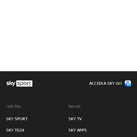
ACCEDI A SKY GO
I siti Sky:
Servizi:
SKY SPORT
SKY TV
SKY TG24
SKY APPS