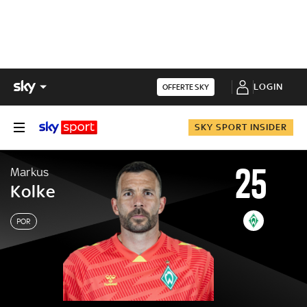
LOGIN
OFFERTE SKY
SKY SPORT INSIDER
25
Markus
Kolke
POR
Markus
Kolke