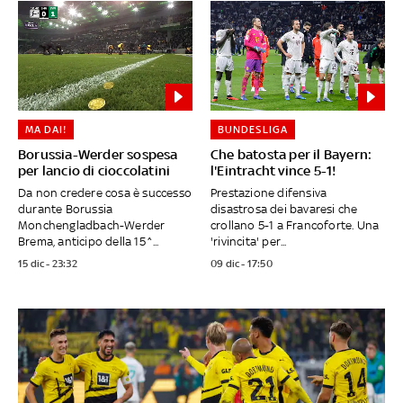
MA DAI!
BUNDESLIGA
Borussia-Werder sospesa
Che batosta per il Bayern:
per lancio di cioccolatini
l'Eintracht vince 5-1!
Da non credere cosa è successo
Prestazione difensiva
durante Borussia
disastrosa dei bavaresi che
Monchengladbach-Werder
crollano 5-1 a Francoforte. Una
Brema, anticipo della 15^...
'rivincita' per...
15 dic - 23:32
09 dic - 17:50