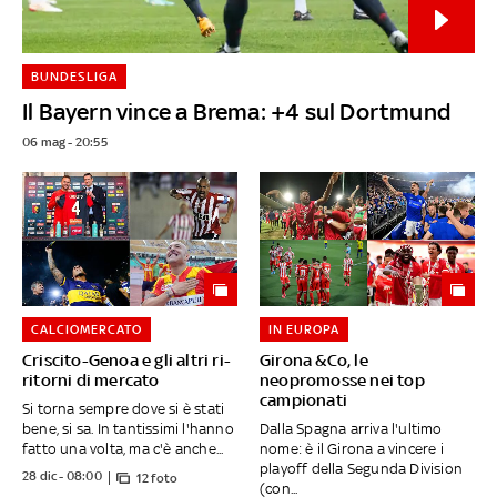
BUNDESLIGA
Il Bayern vince a Brema: +4 sul Dortmund
06 mag - 20:55
CALCIOMERCATO
IN EUROPA
Criscito-Genoa e gli altri ri-
Girona &Co, le
ritorni di mercato
neopromosse nei top
campionati
Si torna sempre dove si è stati
bene, si sa. In tantissimi l'hanno
Dalla Spagna arriva l'ultimo
fatto una volta, ma c'è anche...
nome: è il Girona a vincere i
playoff della Segunda Division
28 dic - 08:00
12 foto
(con...