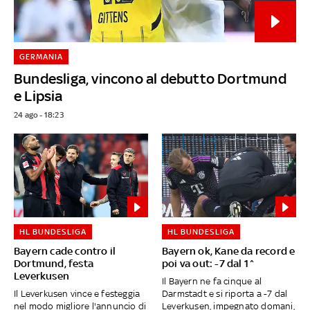
GERMANIA
Bundesliga, vincono al debutto Dortmund
e Lipsia
24 ago - 18:23
HL BUNDESLIGA
HL BUNDESLIGA
Bayern cade contro il
Bayern ok, Kane da record e
Dortmund, festa
poi va out: -7 dal 1^
Leverkusen
Il Bayern ne fa cinque al
Il Leverkusen vince e festeggia
Darmstadt e si riporta a -7 dal
nel modo migliore l'annuncio di
Leverkusen, impegnato domani,