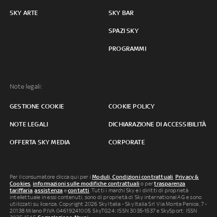
SKY ARTE
SKY BAR
SPAZI SKY
PROGRAMMI
Note legali:
GESTIONE COOKIE
COOKIE POLICY
NOTE LEGALI
DICHIARAZIONE DI ACCESSIBILITÀ
OFFERTA SKY MEDIA
CORPORATE
Per il consumatore clicca qui per i
Moduli, Condizioni contrattuali
,
Privacy &
Cookies
,
informazioni sulle modifiche contrattuali
o per
trasparenza
tariffaria
,
assistenza
e
contatti
. Tutti i marchi Sky e i diritti di proprietà
intellettuale in essi contenuti, sono di proprietà di Sky international AG e sono
utilizzati su licenza. Copyright 2026 Sky Italia - Sky Italia Srl Via Monte Penice, 7 -
20138 Milano P.IVA 04619241005. SkyTG24: ISSN 3035-1537 e SkySport: ISSN