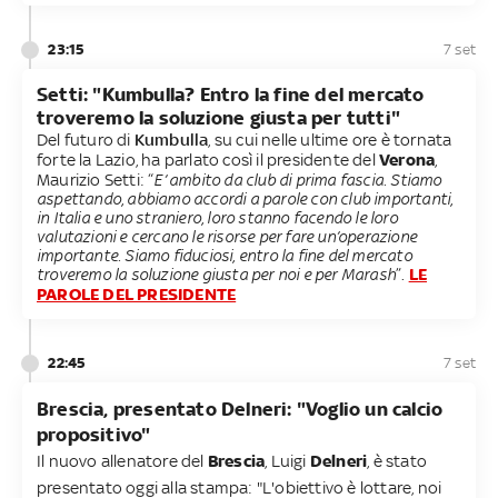
23:15
7 set
Setti: "Kumbulla? Entro la fine del mercato
troveremo la soluzione giusta per tutti"
Del futuro di
Kumbulla
, su cui nelle ultime ore è tornata
forte la Lazio, ha parlato così il presidente del
Verona
,
Maurizio Setti: “
E’ ambito da club di prima fascia. Stiamo
aspettando, abbiamo accordi a parole con club importanti,
in Italia e uno straniero, loro stanno facendo le loro
valutazioni e cercano le risorse per fare un’operazione
importante. Siamo fiduciosi, entro la fine del mercato
troveremo la soluzione giusta per noi e per Marash
”.
LE
PAROLE DEL PRESIDENTE
22:45
7 set
Brescia, presentato Delneri: "Voglio un calcio
propositivo"
Il nuovo allenatore del
Brescia
, Luigi
Delneri
, è stato
presentato oggi alla stampa: "L'obiettivo è lottare, noi