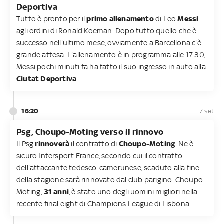
Deportiva
Tutto è pronto per il
primo allenamento
di Leo
Messi
agli ordini di Ronald Koeman. Dopo tutto quello che è
successo nell'ultimo mese, ovviamente a Barcellona c'è
grande attesa. L'allenamento è in programma alle 17.30,
Messi pochi minuti fa ha fatto il suo ingresso in auto alla
Ciutat Deportiva
.
16:20
7 set
Psg, Choupo-Moting verso il rinnovo
Il Psg
rinnoverà
il contratto di
Choupo-Moting
. Ne è
sicuro Intersport France, secondo cui il contratto
dell'attaccante tedesco-camerunese, scaduto alla fine
della stagione sarà rinnovato dal club parigino. Choupo-
Moting,
31 anni
, è stato uno degli uomini migliori nella
recente final eight di Champions League di Lisbona.