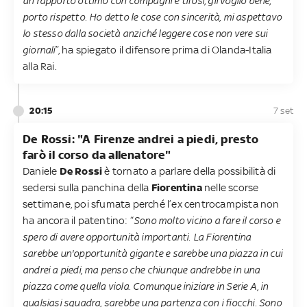
un rapporto ottimo con compagni e tifosi, gli voglio bene,
porto rispetto. Ho detto le cose con sincerità, mi aspettavo
lo stesso dalla società anziché leggere cose non vere sui
giornali
”, ha spiegato il difensore prima di Olanda-Italia
alla Rai.
20:15
7 set
De Rossi: "A Firenze andrei a piedi, presto
farò il corso da allenatore"
Daniele
De Rossi
è tornato a parlare della possibilità di
sedersi sulla panchina della
Fiorentina
nelle scorse
settimane, poi sfumata perché l’ex centrocampista non
ha ancora il patentino: “
Sono molto vicino a fare il corso e
spero di avere opportunità importanti. La Fiorentina
sarebbe un'opportunità gigante e sarebbe una piazza in cui
andrei a piedi, ma penso che chiunque andrebbe in una
piazza come quella viola. Comunque iniziare in Serie A, in
qualsiasi squadra, sarebbe una partenza con i fiocchi. Sono