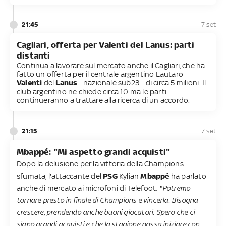
21:45
7 set
Cagliari, offerta per Valenti del Lanus: parti
distanti
Continua a lavorare sul mercato anche il Cagliari, che ha
fatto un'offerta per il centrale argentino Lautaro
Valenti
del
Lanus
- nazionale sub23 - di circa 5 milioni. Il
club argentino ne chiede circa 10 ma le parti
continueranno a trattare alla ricerca di un accordo.
21:15
7 set
Mbappé: "Mi aspetto grandi acquisti"
Dopo la delusione per la vittoria della Champions
sfumata, l'attaccante del
PSG
Kylian
Mbappé
ha parlato
anche di mercato ai microfoni di Telefoot: "
Potremo
tornare presto in finale di Champions e vincerla. Bisogna
crescere, prendendo anche buoni giocatori. Spero che ci
siano grandi acquisti e che la stagione possa iniziare con