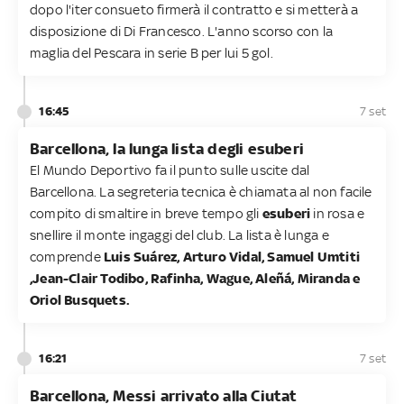
dopo l'iter consueto firmerà il contratto e si metterà a
disposizione di Di Francesco. L'anno scorso con la
maglia del Pescara in serie B per lui 5 gol.
16:45
7 set
Barcellona, la lunga lista degli esuberi
El Mundo Deportivo fa il punto sulle uscite dal
Barcellona. La segreteria tecnica è chiamata al non facile
compito di smaltire in breve tempo gli
esuberi
in rosa e
snellire il monte ingaggi del club. La lista è lunga e
comprende
Luis Suárez, Arturo Vidal, Samuel Umtiti
,Jean-Clair Todibo, Rafinha, Wague, Aleñá, Miranda e
Oriol Busquets.
16:21
7 set
Barcellona, Messi arrivato alla Ciutat