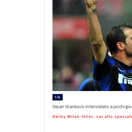
1/8
Dejan Stankovic intervistato a pochi gi
Derby Milan-Inter: vai allo special