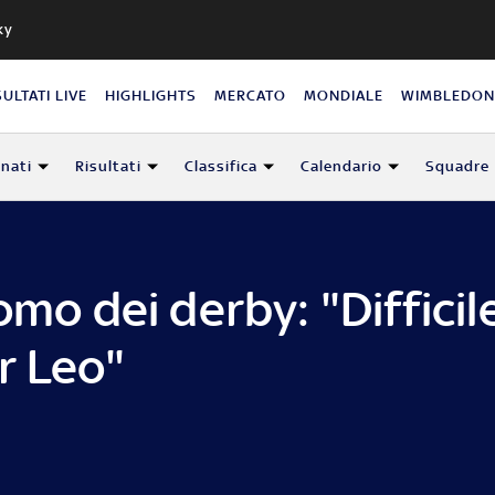
ky
SULTATI LIVE
HIGHLIGHTS
MERCATO
MONDIALE
WIMBLEDO
nati
Risultati
Classifica
Calendario
Squadre
omo dei derby: "Difficil
r Leo"