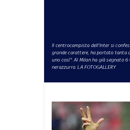
Il centrocampista dell'Inter si confes
grande carattere, ha portato tanta all
uno così". Al Milan ha già segnato 6 v
nerazzurra. LA FOTOGALLERY