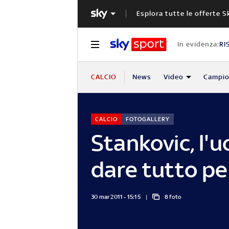
Esplora tutte le offerte S
In evidenza:
RI
CALCIO
News
Video
Campio
CALCIO
FOTOGALLERY
Stankovic, l'u
dare tutto pe
30 mar 2011 - 15:15
8 foto