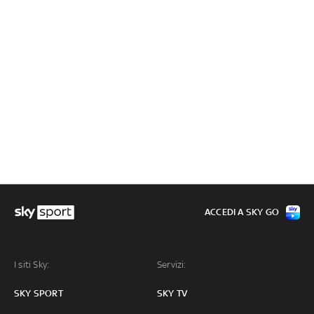
ACCEDI A SKY GO
I siti Sky:
Servizi:
SKY SPORT
SKY TV