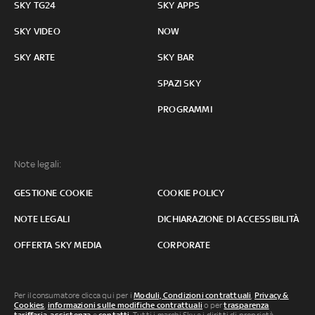
SKY TG24
SKY APPS
SKY VIDEO
NOW
SKY ARTE
SKY BAR
SPAZI SKY
PROGRAMMI
Note legali:
GESTIONE COOKIE
COOKIE POLICY
NOTE LEGALI
DICHIARAZIONE DI ACCESSIBILITÀ
OFFERTA SKY MEDIA
CORPORATE
Per il consumatore clicca qui per i
Moduli, Condizioni contrattuali
,
Privacy &
Cookies
,
informazioni sulle modifiche contrattuali
o per
trasparenza