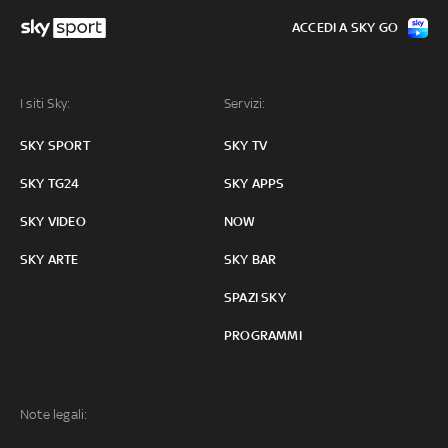
ACCEDI A SKY GO
I siti Sky:
Servizi:
SKY SPORT
SKY TV
SKY TG24
SKY APPS
SKY VIDEO
NOW
SKY ARTE
SKY BAR
SPAZI SKY
PROGRAMMI
Note legali: