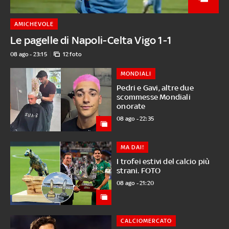
AMICHEVOLE
Le pagelle di Napoli-Celta Vigo 1-1
08 ago - 23:15
12 foto
MONDIALI
Pedri e Gavi, altre due
scommesse Mondiali
onorate
08 ago - 22:35
MA DAI!
I trofei estivi del calcio più
strani. FOTO
08 ago - 21:20
CALCIOMERCATO