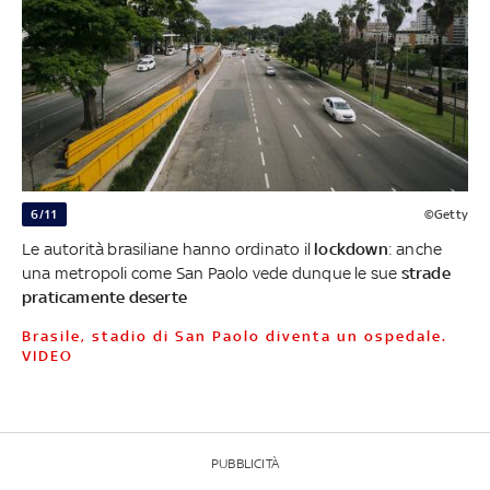
6/11
©Getty
Le autorità brasiliane hanno ordinato il
lockdown
: anche
una metropoli come San Paolo vede dunque le sue
strade
praticamente deserte
Brasile, stadio di San Paolo diventa un ospedale.
VIDEO
PUBBLICITÀ