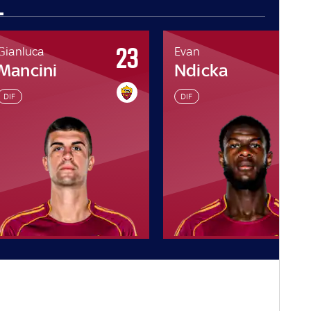
23
5
Gianluca
Evan
Mancini
Ndicka
DIF
DIF