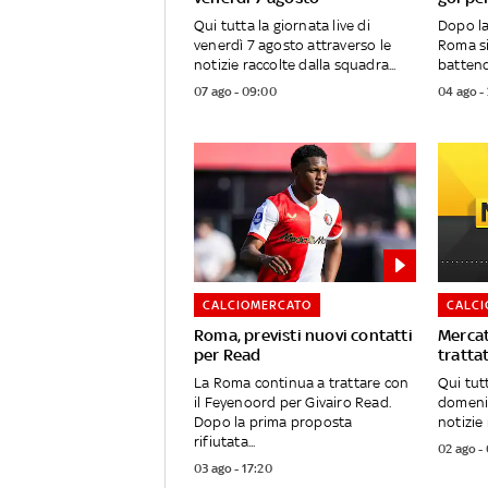
Qui tutta la giornata live di
Dopo la 
venerdì 7 agosto attraverso le
Roma s
notizie raccolte dalla squadra...
battend
07 ago - 09:00
04 ago -
CALCIOMERCATO
CALC
Roma, previsti nuovi contatti
Mercat
per Read
tratta
La Roma continua a trattare con
Qui tutt
il Feyenoord per Givairo Read.
domenic
Dopo la prima proposta
notizie 
rifiutata...
02 ago -
03 ago - 17:20