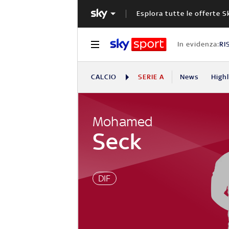
Esplora tutte le offerte S
In evidenza:
RI
CALCIO
SERIE A
News
High
Mohamed
Seck
DIF