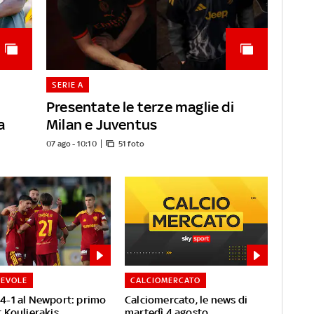
SERIE A
Presentate le terze maglie di
a
Milan e Juventus
07 ago - 10:10
51 foto
HEVOLE
CALCIOMERCATO
4-1 al Newport: primo
Calciomercato, le news di
r Koulierakis
martedì 4 agosto