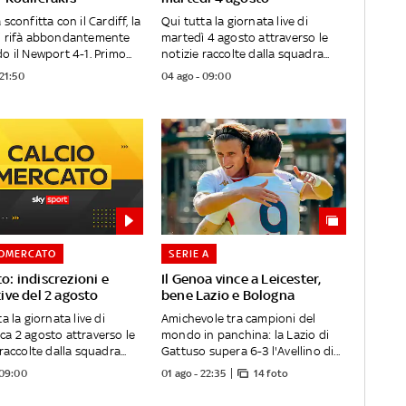
sconfitta con il Cardiff, la
Qui tutta la giornata live di
i rifà abbondantemente
martedì 4 agosto attraverso le
o il Newport 4-1. Primo...
notizie raccolte dalla squadra...
 21:50
04 ago - 09:00
IOMERCATO
SERIE A
o: indiscrezioni e
Il Genoa vince a Leicester,
tive del 2 agosto
bene Lazio e Bologna
a la giornata live di
Amichevole tra campioni del
a 2 agosto attraverso le
mondo in panchina: la Lazio di
raccolte dalla squadra...
Gattuso supera 6-3 l'Avellino di...
 09:00
01 ago - 22:35
14 foto