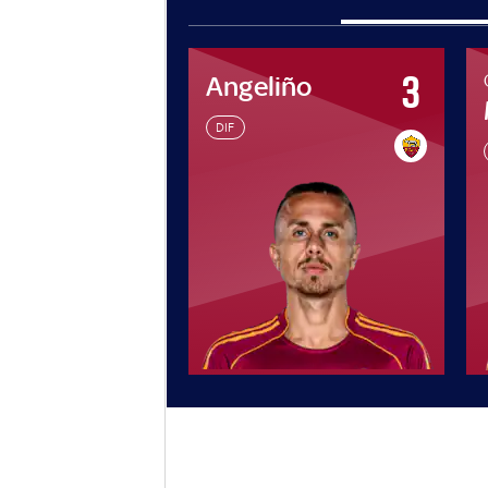
70
3
Angeliño
De Marzi Giorgio
DIF