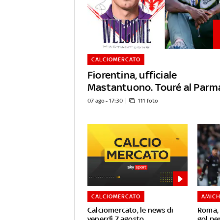
CALCIOMERCATO
Fiorentina, ufficiale
Mastantuono. Touré al Parm
07 ago - 17:30
111 foto
CALCIOMERCATO
AMIC
Calciomercato, le news di
Roma, 
venerdì 7 agosto
gol pe