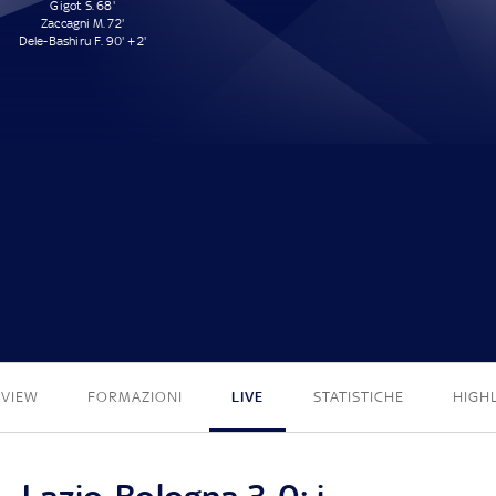
Gigot S. 68'
Zaccagni M. 72'
Dele-Bashiru F. 90' + 2'
3 - 0
EVIEW
FORMAZIONI
LIVE
STATISTICHE
HIGH