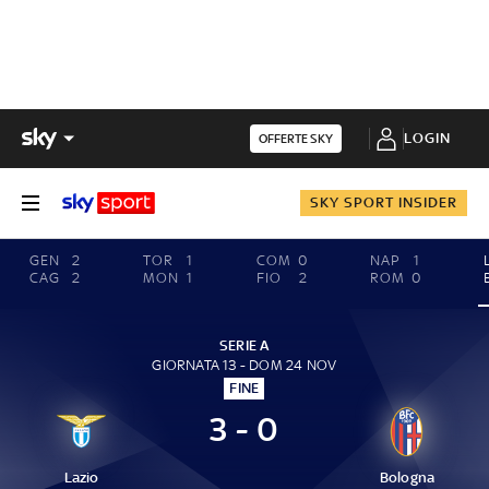
LOGIN
OFFERTE SKY
SKY SPORT INSIDER
GEN
2
TOR
1
COM
0
NAP
1
CAG
2
MON
1
FIO
2
ROM
0
SERIE A
GIORNATA 13 - DOM 24 NOV
FINE
3 - 0
Lazio
Bologna