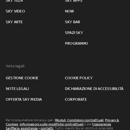
SKY TG24
SKY APPS
SKY VIDEO
NOW
SKY ARTE
SKY BAR
SPAZI SKY
PROGRAMMI
Note legali:
GESTIONE COOKIE
COOKIE POLICY
NOTE LEGALI
DICHIARAZIONE DI ACCESSIBILITÀ
OFFERTA SKY MEDIA
CORPORATE
Per il consumatore clicca qui per i
Moduli, Condizioni contrattuali
,
Privacy &
Cookies
,
informazioni sulle modifiche contrattuali
o per
trasparenza
tariffaria
,
assistenza
e
contatti
. Tutti i marchi Sky e i diritti di proprietà