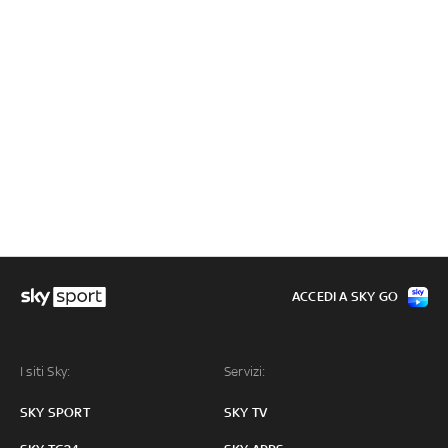
ACCEDI A SKY GO
I siti Sky:
Servizi:
SKY SPORT
SKY TV