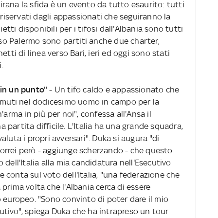
Tirana la sfida è un evento da tutto esaurito: tutti
 riservati dagli appassionati che seguiranno la
etti disponibili per i tifosi dall'Albania sono tutti
erso Palermo sono partiti anche due charter,
tti di linea verso Bari, ieri ed oggi sono stati
.
 in un punto"
- Un tifo caldo e appassionato che
ramuti nel dodicesimo uomo in campo per la
'arma in più per noi", confessa all'Ansa il
partita difficile. L'Italia ha una grande squadra,
luta i propri avversari". Duka si augura "di
orrei però - aggiunge scherzando - che questo
dell'Italia alla mia candidatura nell'Esecutivo
 e conta sul voto dell'Italia, "una federazione che
la prima volta che l'Albania cerca di essere
 europeo. "Sono convinto di poter dare il mio
tivo", spiega Duka che ha intrapreso un tour