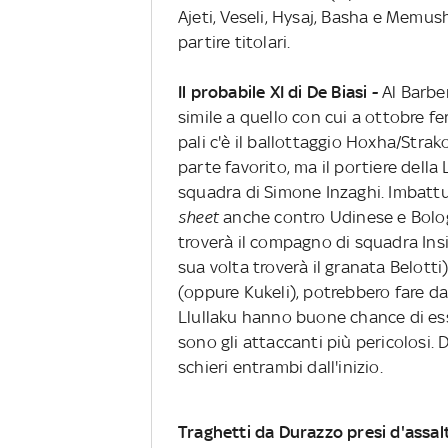
Ajeti, Veseli, Hysaj, Basha e Memusha
partire titolari.
Il probabile XI di De Biasi -
Al Barber
simile a quello con cui a ottobre fe
pali c'è il ballottaggio Hoxha/Strak
parte favorito, ma il portiere della
squadra di Simone Inzaghi. Imbattuto
sheet
anche contro Udinese e Bologn
troverà il compagno di squadra Insi
sua volta troverà il granata Belotti)
(oppure Kukeli), potrebbero fare d
Llullaku hanno buone chance di esse
sono gli attaccanti più pericolosi. D
schieri entrambi dall'inizio.
Traghetti da Durazzo presi d'assal