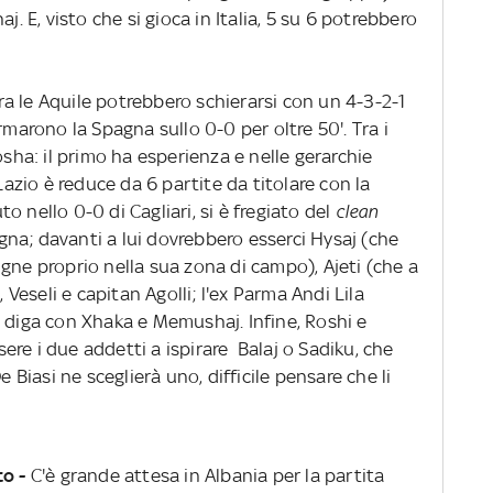
j. E, visto che si gioca in Italia, 5 su 6 potrebbero
a le Aquile potrebbero schierarsi con un 4-3-2-1
rmarono la Spagna sullo 0-0 per oltre 50'. Tra i
osha: il primo ha esperienza e nelle gerarchie
 Lazio è reduce da 6 partite da titolare con la
 nello 0-0 di Cagliari, si è fregiato del
clean
a; davanti a lui dovrebbero esserci Hysaj (che
gne proprio nella sua zona di campo), Ajeti (che a
, Veseli e capitan Agolli; l'ex Parma Andi Lila
a diga con Xhaka e Memushaj. Infine, Roshi e
re i due addetti a ispirare Balaj o Sadiku, che
e Biasi ne sceglierà uno, difficile pensare che li
to -
C'è grande attesa in Albania per la partita