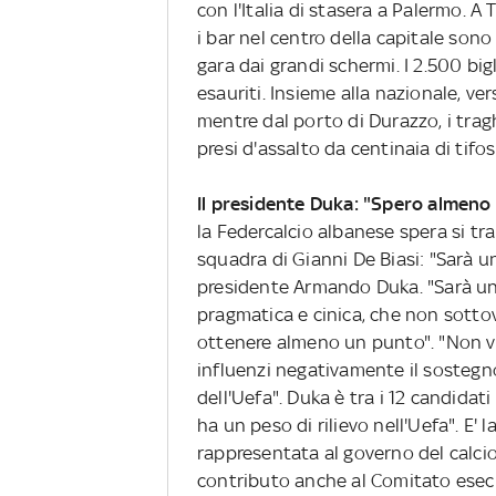
con l'Italia di stasera a Palermo. A 
i bar nel centro della capitale sono
gara dai grandi schermi. I 2.500 bigli
esauriti. Insieme alla nazionale, v
mentre dal porto di Durazzo, i traghe
presi d'assalto da centinaia di tifosi
Il presidente Duka: "Spero almeno
la Federcalcio albanese spera si t
squadra di Gianni De Biasi: "Sarà un
presidente Armando Duka. "Sarà una 
pragmatica e cinica, che non sottova
ottenere almeno un punto". "Non v
influenzi negativamente il sostegno 
dell'Uefa". Duka è tra i 12 candidati
ha un peso di rilievo nell'Uefa". E' 
rappresentata al governo del calcio
contributo anche al Comitato esecu