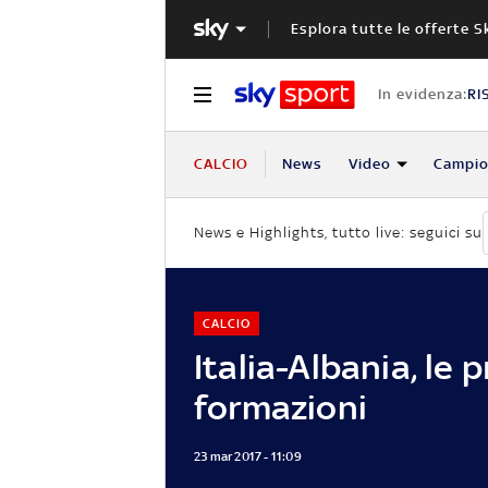
Esplora tutte le offerte S
In evidenza:
RI
CALCIO
News
Video
Campio
News e Highlights, tutto live: seguici su
CALCIO
Italia-Albania, le p
formazioni
23 mar 2017 - 11:09