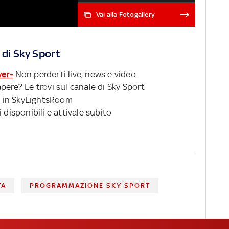
che vede protagonisti Pierre
Bruno, Lorenzo Cannone,
Vai alla Fotogallery
Danilo Fischetti; Francesca
Piccinini, Simone Fontecchio,
Daniele Garozzo, Nicolò
 di Sky Sport
“Tete” Martinenghi e Filippo
Tortu
ver-
Non perderti live, news e video
pere? Le trovi sul canale di Sky Sport
 in SkyLightsRoom
 disponibili e attivale subito
TA
PROGRAMMAZIONE SKY SPORT