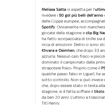
Melissa Satta
vi aspetta per l’
ultim
rivedere i
50 gol più belli dell’anno
delle Coppe europee, accompagnat
Spotify
. Ovviamente non mancher
giocate della stagione e
clip Big N
ha fatto scorpacciata di trofei sia
ricca di emozioni. Dietro ci sono sto
Khvara e Osimhen
, che dopo 33 an
azzurra. Nessun calo fisico e psico
dominato il campionato dalla prima 
strapotere fisico. Proprio come il
P
qualche passo falso in Ligue1, ha 
sotto controllo.
Non si può invece d
che, dopo essere stato in testa al
stagione, si è fatta soffiare il
titolo
da ben 20 anni. L’ultimo a trascina
Titì Henry.