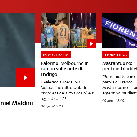
IN AUSTRALIA
FIORENTINA
Palermo-Melbourne in
Mastantuono: "
campo sulle note di
per i nostri obiet
Endrigo
"Sono molto emozi
Il Palermo supera 2-0 il
parola di Franco
Melbourne (altro club di
Mastantuono. Il fa
proprietà del City Group) e si
argentino ha rilasci
aggiudica il 2°...
07 ago - 18:07
aniel Maldini
07 ago - 18:23