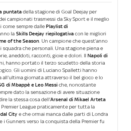
a puntata
della stagione di Goal Deejay per
dei campionati trasmessi da Sky Sport e il meglio
i come sempre dalle
Playlist di
anno la
Skills Deejay riepilogativa
con le migliori
ame of the Season
. Un campione che quest’anno
 di squadra che personali. Una stagione piena e
rie, aneddoti, racconti, gioie e dolori. Il
Napoli di
ni, hanno portato il terzo scudetto della storia
logico. Gli uomini di Luciano Spalletti hanno
all’ultima giornata attraverso il bel gioco e lo
SG di Mbappè e Leo Messi
che, nonostante
sempre dato la sensazione di avere situazione
ire la stessa cosa dell’
Arsenal di Mikael Arteta
la Premier League praticamente per tutta la
 dal City
e che ormai manca dalle parti di Londra
re i Gunners verso la conquista della Premier fu