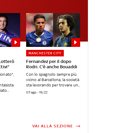
MANCHESTER CITY
Lotterò
Fernandez per il dopo
tivi"
Rodri. C'è anche Bouaddi
onato",
Con lo spagnolo sempre più
vicino al Barcellona, la società
ntasista
sta lavorando per trovare un...
ato...
07 ago - 16:22
VAI ALLA SEZIONE