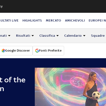
ky
SULTATI LIVE
HIGHLIGHTS
MERCATO
AMICHEVOLI
EUROPEI 
nati
Risultati
Classifica
Calendario
Squadre
Google Discover
Fonti Preferite
t of the
on