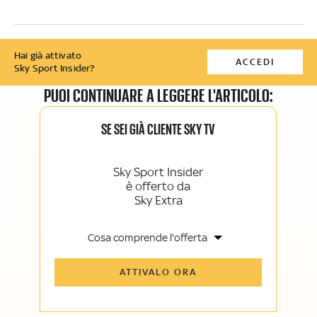
Hai già attivato
ACCEDI
Sky Sport Insider?
PUOI CONTINUARE A LEGGERE L'ARTICOLO:
SE SEI GIÀ CLIENTE SKY TV
Sky Sport Insider
è offerto da
Sky Extra
Cosa comprende l'offerta
Tutti gli articoli di Sky Sport Insider e
ATTIVALO ORA
Sky TG24 Insider
Opinioni, retroscena e storie
raccontate dalle grandi firme di Sky