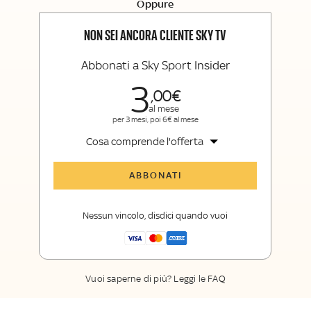
Sport e Sky TG24
Oppure
La newsletter esclusiva di Sky Sport
Insider e Sky TG24 Insider
NON SEI ANCORA CLIENTE SKY TV
Abbonati a Sky Sport Insider
3
00
al mese
per 3 mesi, poi 6€ al mese
Cosa comprende l'offerta
Tutti gli articoli di Sky Sport Insider
ABBONATI
Opinioni, retroscena e storie
raccontate dalle grandi firme di Sky
Nessun vincolo, disdici quando vuoi
Sport
La newsletter esclusiva di Sky Sport
Insider
Vuoi saperne di più? Leggi le FAQ