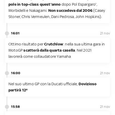
pole in top-class quest'anno
dopo Pol Espargaro',
Morbidelli e Nakagami.
Non succedeva dal 2006
(Casey
Stoner, Chris Vermeulen, Dani Pedrosa, John Hopkins).
16:01
21 nov
Ottimo risultato per
Crutchlow
: nella sua ultima gara in
MotoGP
scatterà dalla quarta casella
. Nel 2021
lavorerà come collaudatore Yamaha
16:00
21 nov
Nel suo ultimo GP con la Ducati ufficiale,
Dovizioso
partirà 12°
15:58
21 nov