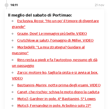
16:11
21 nov
Il meglio del sabato di Portimao:
Esclusiva. Rossi: "Ho un po' il timore di diventare
grande"
Grazie, Dovi! Le immagini più belle. VIDEO
Crutchlow ai saluti, l'omaggio di Miller. VIDEO
Morbidelli: "La mia strategia? Guidare al
massimo"
Rins resta a piedi e fa l'autostop, nessuno gli dà
un passaggio
Zarco: motore ko, taglia la pista e si avvia ai box.
VIDEO
Bastianini-Marini, notte prima degli esami. VIDEO
Canet, che rischio: schiva le moto dopo la caduta
Moto2, Gardner in pole. 4° Bastianini, 5° Lowes
Moto3, Fernandez in pole. Arbolino solo 27°