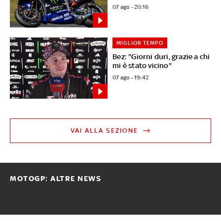
07 ago - 20:16
MIGLIOR TEMPO
Bez: "Giorni duri, grazie a chi
mi è stato vicino"
07 ago - 19:42
VAI ALLA SEZIONE
MOTOGP: ALTRE NEWS