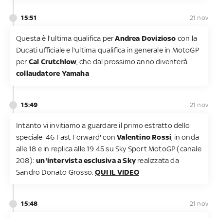
15:51
21 nov
Questa è l'ultima qualifica per
Andrea Dovizioso
con la
Ducati ufficiale e l'ultima qualifica in generale in MotoGP
per
Cal Crutchlow
, che dal prossimo anno diventerà
collaudatore Yamaha
15:49
21 nov
Intanto vi invitiamo a guardare il primo estratto dello
speciale '46 Fast Forward' con
Valentino Rossi
, in onda
alle 18 e in replica alle 19.45 su Sky Sport MotoGP (canale
208):
un'intervista esclusiva a Sky
realizzata da
Sandro Donato Grosso.
QUI IL VIDEO
15:48
21 nov