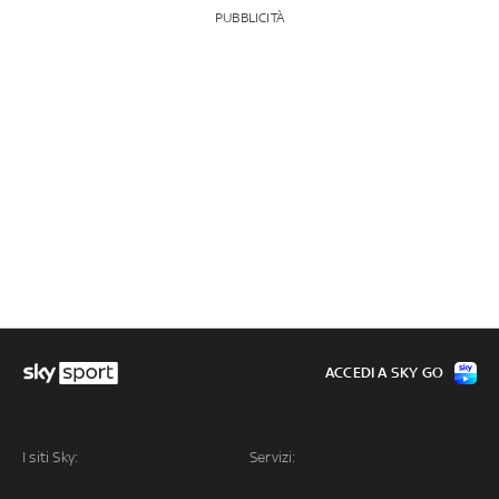
PUBBLICITÀ
ACCEDI A SKY GO
I siti Sky:
Servizi: