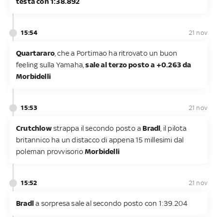
testa con 1:38.892
15:54
21 nov
Quartararo
, che a Portimao ha ritrovato un buon
feeling sulla Yamaha,
sale al terzo posto a +0.263 da
Morbidelli
15:53
21 nov
Crutchlow
strappa il secondo posto a
Bradl
, il pilota
britannico ha un distacco di appena 15 millesimi dal
poleman provvisorio
Morbidelli
15:52
21 nov
Bradl
a sorpresa sale al secondo posto con 1:39.204