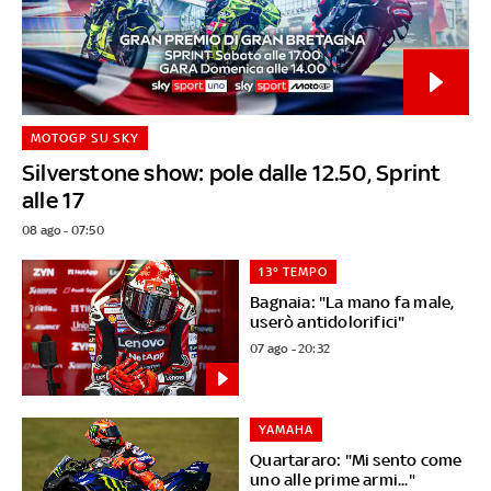
MOTOGP SU SKY
Silverstone show: pole dalle 12.50, Sprint
alle 17
08 ago - 07:50
13° TEMPO
Bagnaia: "La mano fa male,
userò antidolorifici"
07 ago - 20:32
YAMAHA
Quartararo: "Mi sento come
uno alle prime armi..."