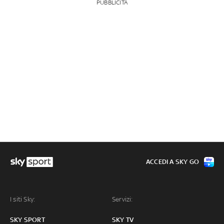
PUBBLICITÀ
ACCEDI A SKY GO
I siti Sky:
Servizi:
SKY SPORT
SKY TV