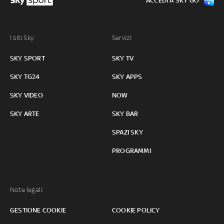
ACCEDI A SKY GO
I siti Sky:
Servizi:
SKY SPORT
SKY TV
SKY TG24
SKY APPS
SKY VIDEO
NOW
SKY ARTE
SKY BAR
SPAZI SKY
PROGRAMMI
Note legali:
GESTIONE COOKIE
COOKIE POLICY