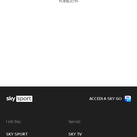
PUBBLICITÀ
ACCEDI A SKY GO
I siti Sky:
Servizi:
SKY SPORT
SKY TV