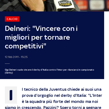
CALCIO
Delneri: "Vincere con i
migliori per tornare
competitivi"
12 feb 2011 - 15:25
Gigi Delneri vuole vincere il derby d'Italia contro l'Inter per rilanciarsi in campionato
(Getty)
I
l tecnico della Juventus chiede ai suoi una
prova d'orgoglio nel derby d'Italia: "L'Inter
è la squadra più forte del mondo ma noi
siamo in crescendo. Pazzini? Spero torni a segnare