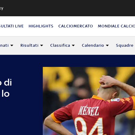
ky
SULTATI LIVE
HIGHLIGHTS
CALCIOMERCATO
MONDIALE CALCI
nati
Risultati
Classifica
Calendario
Squadre
 di
 lo