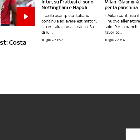
Inter, su Frattesi ci sono
Milan, Glasner è 
Nottingham e Napoli
per la panchina
Il centrocampista italiano
Il Milan continua il
continua ad avere estimatori,
il nuovo allenator
sia in Italia che all'estero. Su
solo. Per la panchin
di lui...
favorito...
10 giu - 23:57
10 giu - 23:37
est: Costa