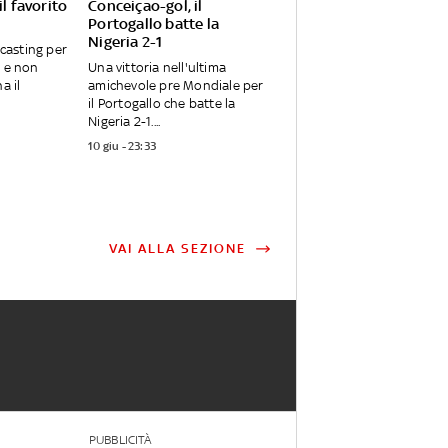
il favorito
Conceiçao-gol, il
Portogallo batte la
Nigeria 2-1
 casting per
e e non
Una vittoria nell'ultima
a il
amichevole pre Mondiale per
il Portogallo che batte la
Nigeria 2-1....
10 giu - 23:33
VAI ALLA SEZIONE
PUBBLICITÀ