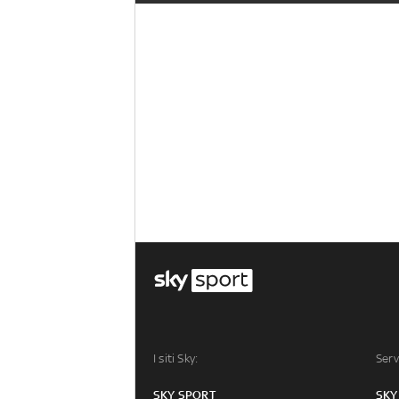
I siti Sky:
Serv
SKY SPORT
SKY