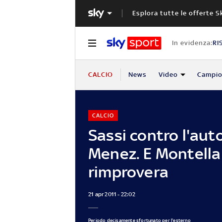
Esplora tutte le offerte S
In evidenza:
RI
CALCIO
News
Video
Campio
CALCIO
Sassi contro l'auto
Menez. E Montella
rimprovera
21 apr 2011 - 22:02
Periodo decisamente sfortunato per l'esterno