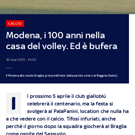
CALCIO
Modena, i 100 anni nella
casa del volley. Ed è bufera
30 mar 2012 - 11:00
Il Modena allo stadio Braglia, prima dell'inizio della partita contro la Reggina (Getty)
I
l prossimo 5 aprile il club gialloblù
celebrerà il centenario, ma la festa si
svolgerà al PalaPanini, location che nulla ha
a che vedere con il calcio. Tifosi infuriati, anche
perché il giorno dopo la squadra giocherà al Braglia
come ospite del Sassuolo