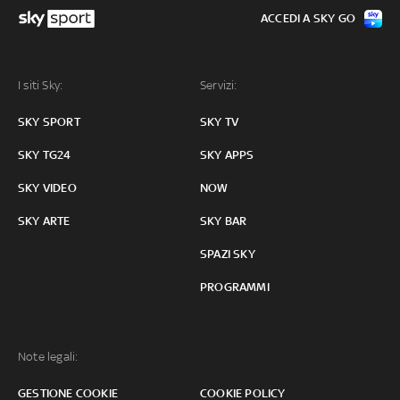
ACCEDI A SKY GO
I siti Sky:
Servizi:
SKY SPORT
SKY TV
SKY TG24
SKY APPS
SKY VIDEO
NOW
SKY ARTE
SKY BAR
SPAZI SKY
PROGRAMMI
Note legali:
GESTIONE COOKIE
COOKIE POLICY