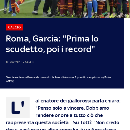
CALCIO
Roma, Garcia: "Prima lo
scudetto, poi i record"
10 dic 2013 - 14:49
Garcia vuole una Roma al comando: la Juve dista solo 3 punti in campionato (Foto
Getty)
L'
allenatore dei giallorossi parla chiaro:
"Penso solo a vincere. Dobbiamo
rendere onore a tutto ciò che
rappresenta questa società". Su Totti: "Non credo
che ci sarà mai un altro come lui, è un fuoriclasse