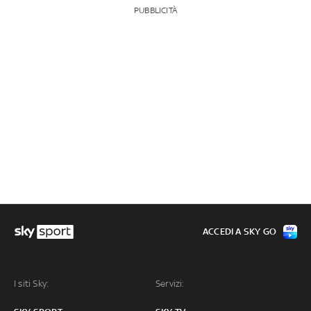
PUBBLICITÀ
ACCEDI A SKY GO
I siti Sky:
Servizi: