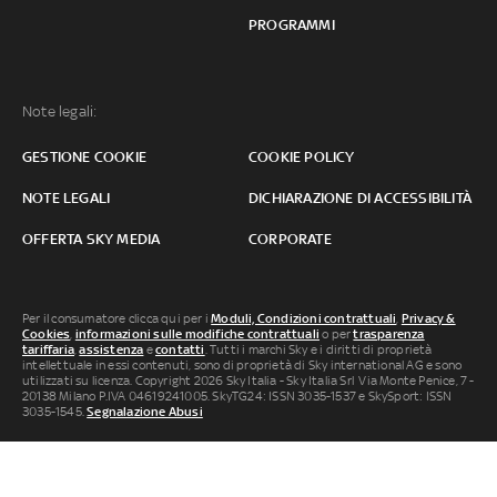
PROGRAMMI
Note legali:
GESTIONE COOKIE
COOKIE POLICY
NOTE LEGALI
DICHIARAZIONE DI ACCESSIBILITÀ
OFFERTA SKY MEDIA
CORPORATE
Per il consumatore clicca qui per i
Moduli, Condizioni contrattuali
,
Privacy &
Cookies
,
informazioni sulle modifiche contrattuali
o per
trasparenza
tariffaria
,
assistenza
e
contatti
. Tutti i marchi Sky e i diritti di proprietà
intellettuale in essi contenuti, sono di proprietà di Sky international AG e sono
utilizzati su licenza. Copyright 2026 Sky Italia - Sky Italia Srl Via Monte Penice, 7 -
20138 Milano P.IVA 04619241005. SkyTG24: ISSN 3035-1537 e SkySport: ISSN
3035-1545.
Segnalazione Abusi