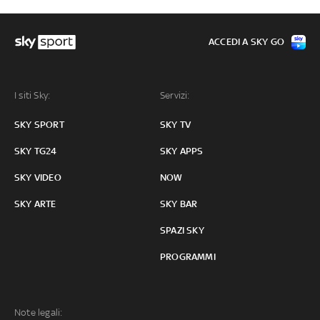
ACCEDI A SKY GO
I siti Sky:
Servizi:
SKY SPORT
SKY TV
SKY TG24
SKY APPS
SKY VIDEO
NOW
SKY ARTE
SKY BAR
SPAZI SKY
PROGRAMMI
Note legali: